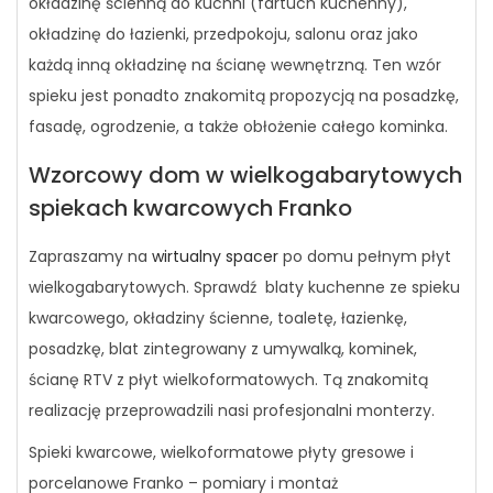
okładzinę ścienną do kuchni (fartuch kuchenny),
okładzinę do łazienki, przedpokoju, salonu oraz jako
każdą inną okładzinę na ścianę wewnętrzną. Ten wzór
spieku jest ponadto znakomitą propozycją na posadzkę,
fasadę, ogrodzenie, a także obłożenie całego kominka.
Wzorcowy dom w wielkogabarytowych
spiekach kwarcowych Franko
Zapraszamy na
wirtualny spacer
po domu pełnym płyt
wielkogabarytowych. Sprawdź blaty kuchenne ze spieku
kwarcowego, okładziny ścienne, toaletę, łazienkę,
posadzkę, blat zintegrowany z umywalką, kominek,
ścianę RTV z płyt wielkoformatowych. Tą znakomitą
realizację przeprowadzili nasi profesjonalni monterzy.
Spieki kwarcowe, wielkoformatowe płyty gresowe i
porcelanowe Franko – pomiary i montaż