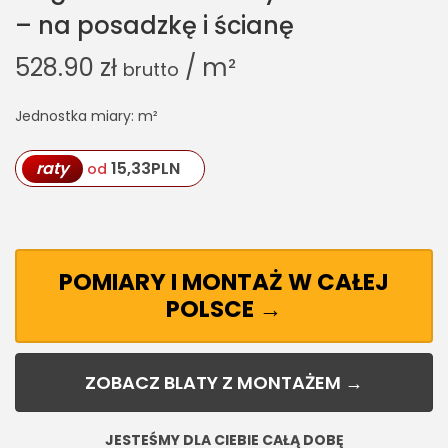
– na posadzkę i ścianę
528.90
zł
/ m²
brutto
Jednostka miary: m²
raty
15,33
PLN
od
POMIARY I MONTAŻ W CAŁEJ
POLSCE →
ZOBACZ BLATY Z MONTAŻEM →
JESTEŚMY DLA CIEBIE CAŁĄ DOBĘ