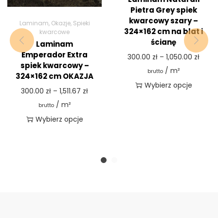
Pietra Grey spiek
kwarcowy szary –
Laminam
,
Okazje
,
Spieki
324×162 cm na blat i
kwarcowe
ścianę
Laminam
Emperador Extra
300.00
zł
–
1,050.00
zł
spiek kwarcowy –
/ m²
brutto
324×162 cm OKAZJA
Wybierz opcje
300.00
zł
–
1,511.67
zł
/ m²
brutto
Wybierz opcje