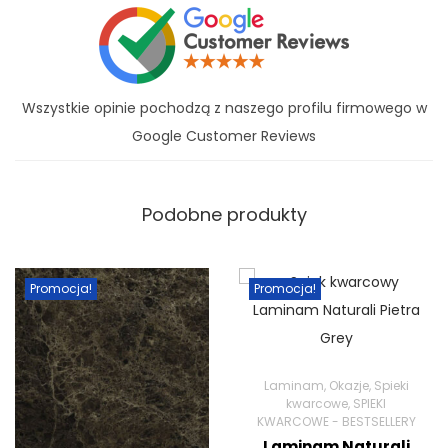
Wszystkie opinie pochodzą z naszego profilu firmowego w
Google Customer Reviews
Podobne produkty
Promocja!
Promocja!
Laminam
,
Okazje
,
Spieki
kwarcowe
,
SPIEKI
KWARCOWE - BESTSELLERY
Laminam Naturali