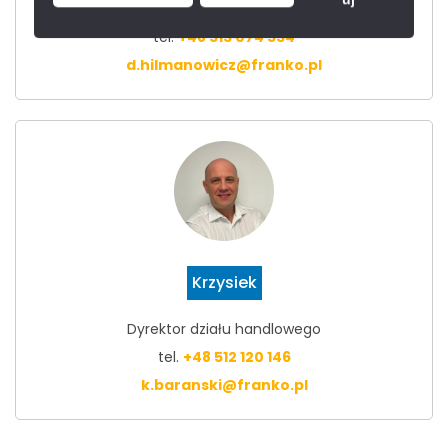
Doradca techniczno - handlowy
tel.
+48 513 074 534
d.hilmanowicz@franko.pl
Krzysiek
Dyrektor działu handlowego
tel.
+48 512 120 146
k.baranski@franko.pl