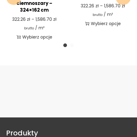
ciemnoszary –
322.26
zł
–
1,586.70
zł
324×162 cm
/ m²
brutto
322.26
zł
–
1,586.70
zł
Wybierz opcje
/ m²
brutto
Wybierz opcje
Produkty