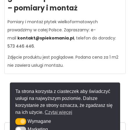
– pomiary i montaż
Pomiary i montaż płytek wielkoformatowych
prowadzimy w całej Polsce. Zapraszamy: e-
mail
kontakt@spiekomania.pl
, telefon do doradcy:
573 446 446
.
Zdjęcie produktu jest poglądowe. Podana cena za 1 m2
nie zawiera usługi montażu.
Ta strona korzysta z ciasteczek aby świadczyć
usługi na najwyższym poziomie. Dalsze
Kontakt
korzystanie ze strony oznacza, że zgadzasz się
na ich użycie.
Czytaj więcej
Wymagane
Wymagane
Marketing
Marketing