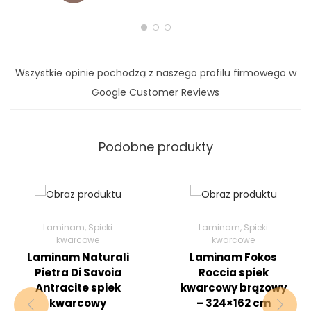
Wszystkie opinie pochodzą z naszego profilu firmowego w
Google Customer Reviews
Podobne produkty
Laminam
,
Spieki
Laminam
,
Spieki
kwarcowe
kwarcowe
Laminam Naturali
Laminam Fokos
Pietra Di Savoia
Roccia spiek
Antracite spiek
kwarcowy brązowy
kwarcowy
– 324×162 cm