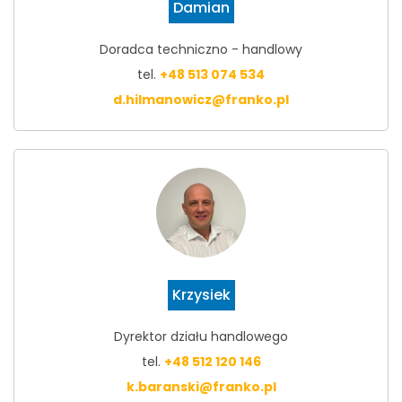
Damian
Doradca techniczno - handlowy
tel.
+48 513 074 534
d.hilmanowicz@franko.pl
Krzysiek
Dyrektor działu handlowego
tel.
+48 512 120 146
k.baranski@franko.pl