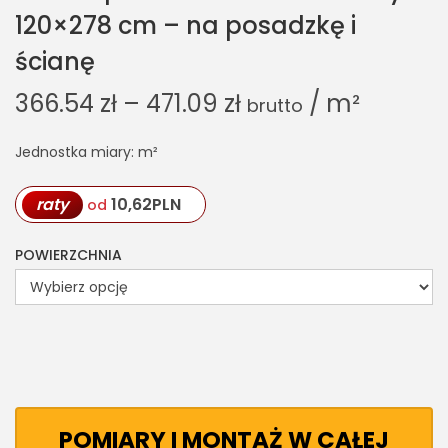
120×278 cm – na posadzkę i
ścianę
366.54
zł
–
471.09
zł
/ m²
brutto
Jednostka miary: m²
raty
10,62
PLN
od
POWIERZCHNIA
POMIARY I MONTAŻ W CAŁEJ