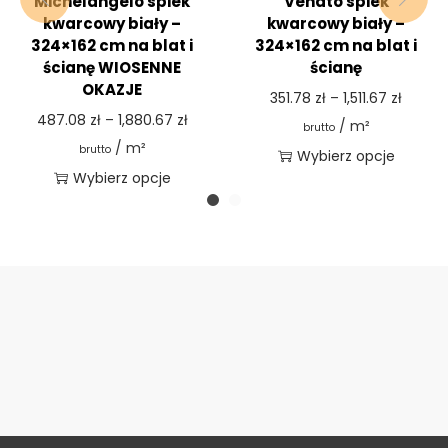
Michelangelo spiek
Venato spiek
kwarcowy biały –
kwarcowy biały –
324×162 cm na blat i
324×162 cm na blat i
ścianę WIOSENNE
ścianę
OKAZJE
351.78
zł
–
1,511.67
zł
487.08
zł
–
1,880.67
zł
/ m²
brutto
/ m²
brutto
Wybierz opcje
Wybierz opcje