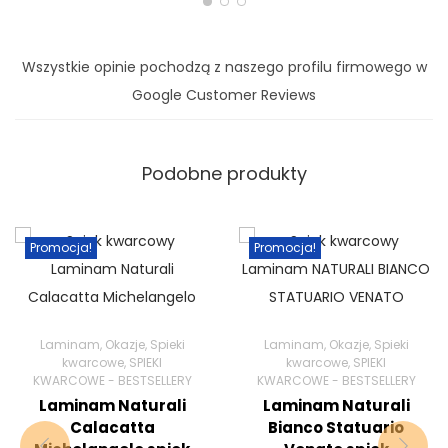
Wszystkie opinie pochodzą z naszego profilu firmowego w
Google Customer Reviews
Podobne produkty
Promocja!
Promocja!
Laminam
,
Okazje
,
Spieki
Laminam
,
Okazje
,
Spieki
kwarcowe
,
SPIEKI
kwarcowe
,
SPIEKI
KWARCOWE - BESTSELLERY
KWARCOWE - BESTSELLERY
Laminam Naturali
Laminam Naturali
Calacatta
Bianco Statuario