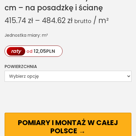
cm – na posadzkę i ścianę
415.74
zł
–
484.62
zł
/ m²
brutto
Jednostka miary: m²
raty
12,05
PLN
od
POWIERZCHNIA
POMIARY I MONTAŻ W CAŁEJ
POLSCE →