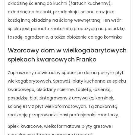
okładzinę ścienną do kuchni (fartuch kuchenny),
okładzinę do łazienki, przedpokoju, salonu oraz jako
każdą inną okładzinę na ścianę wewnętrzną. Ten wzór
spieku jest ponadto znakomitą propozycją na posadzkę,
fasadę, ogrodzenie, a także obłożenie całego kominka.
Wzorcowy dom w wielkogabarytowych
spiekach kwarcowych Franko
Zapraszamy na
wirtualny spacer
po domu pełnym płyt
wielkogabarytowych. Sprawdź blaty kuchenne ze spieku
kwarcowego, okładziny ścienne, toaletę, łazienkę,
posadzkę, blat zintegrowany z umywalką, kominek,
ścianę RTV z płyt wielkoformatowych. Tą znakomitą
realizację przeprowadzili nasi profesjonalni monterzy.
Spieki kwarcowe, wielkoformatowe płyty gresowe i
porcelanowe Franko – pomiary i montaż