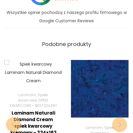
Wszystkie opinie pochodzą z naszego profilu firmowego w
Google Customer Reviews
Podobne produkty
Laminam
,
Spieki
kwarcowe
,
SPIEKI
KWARCOWE - BESTSELLERY
Laminam Naturali
Diamond Cream
spiek kwarcowy
Laminam
,
Spieki
kremowy – 324×162
kwarcowe