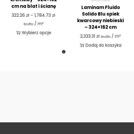
cm na blat i ścianę
Laminam Fluido
Solido Blu spiek
322.26
zł
–
1,784.73
zł
kwarcowy niebieski
/ m²
brutto
– 324×162 cm
Wybierz opcje
2,333.31
zł
/ m²
brutto
Dodaj do koszyka