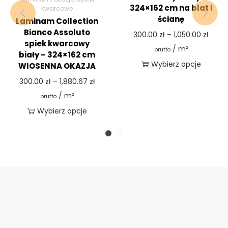
324×162 cm na blat i
kwarcowe
ścianę
Laminam Collection
Bianco Assoluto
300.00
zł
–
1,050.00
zł
spiek kwarcowy
/ m²
brutto
biały – 324×162 cm
Wybierz opcje
WIOSENNA OKAZJA
300.00
zł
–
1,880.67
zł
/ m²
brutto
Wybierz opcje