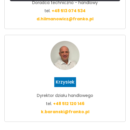
Doradca techniczno - handlowy
tel.
+48 513 074 534
d.hilmanowicz@franko.pl
Krzysiek
Dyrektor działu handlowego
tel.
+48 512 120 146
k.baranski@franko.pl