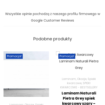
Wszystkie opinie pochodzą z naszego profilu firmowego w
Google Customer Reviews
Podobne produkty
Promocja!
Promocja!
Laminam
,
Okazje
,
Spieki
kwarcowe
,
SPIEKI
KWARCOWE - BESTSELLERY
Laminam Naturali
Pietra Grey spiek
kwarcowy szary –
Laminam
,
Okazje
,
Spieki