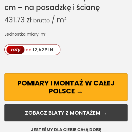
cm – na posadzkę i ścianę
431.73
zł
/ m²
brutto
Jednostka miary: m²
raty
12,52
PLN
od
POMIARY I MONTAŻ W CAŁEJ
POLSCE →
ZOBACZ BLATY Z MONTAŻEM →
JESTEŚMY DLA CIEBIE CAŁĄ DOBĘ