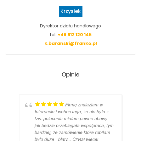
Krzysiek
Dyrektor działu handlowego
tel.
+48 512 120 146
k.baranski@franko.pl
Opinie
Firmę znalazłam w
Internecie i wobec tego, że nie była z
tzw. polecenia miałam pewne obawy
jak będzie przebiegała współpraca, tym
bardziej, że zamówienie które robiłam
było duże - blaty
... Czytaj więcej