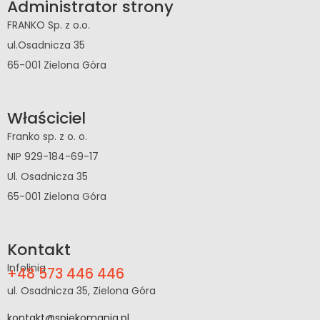
Administrator strony
FRANKO Sp. z o.o.
ul.Osadnicza 35
65-001 Zielona Góra
Właściciel
Franko sp. z o. o.
NIP 929-184-69-17
Ul. Osadnicza 35
65-001 Zielona Góra
Kontakt
Infolinia
+48 573 446 446
ul. Osadnicza 35, Zielona Góra
kontakt@spiekomania.pl