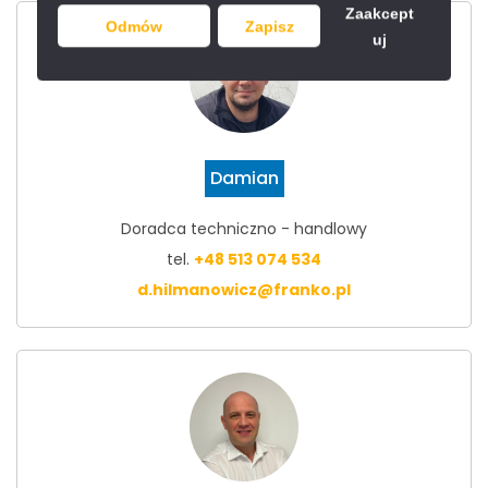
Zaakcept
Odmów
Zapisz
uj
Damian
Doradca techniczno - handlowy
tel.
+48 513 074 534
d.hilmanowicz@franko.pl