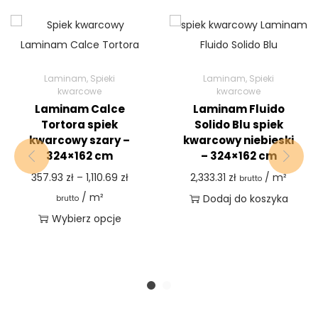
Laminam
,
Spieki
Laminam
,
Spieki
kwarcowe
kwarcowe
Laminam Calce
Laminam Fluido
Tortora spiek
Solido Blu spiek
kwarcowy szary –
kwarcowy niebieski
324×162 cm
– 324×162 cm
357.93
zł
–
1,110.69
zł
2,333.31
zł
/ m²
brutto
/ m²
Dodaj do koszyka
brutto
Wybierz opcje