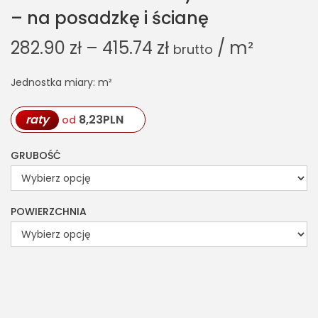
– na posadzkę i ścianę
282.90
zł
–
415.74
zł
/ m²
brutto
Jednostka miary: m²
raty
8,23
PLN
od
GRUBOŚĆ
POWIERZCHNIA