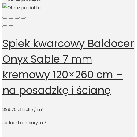
Spiek kwarcowy Baldocer
Onyx Sable 7 mm
kremowy 120×260 cm –
na posadzkę i ścianę
399.75
zł
/ m²
brutto
Jednostka miary: m²