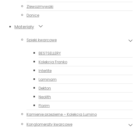
Zlewozmywaki
Donice
Materiały
Spieki kwarcowe
BESTSELLERY
Kolekcja Franko
Interlite
Laminam
Dekton
Neolith
Florim
Kamienie przezierne – Kolekcja Lumino
Konglomeraty kwarcowe