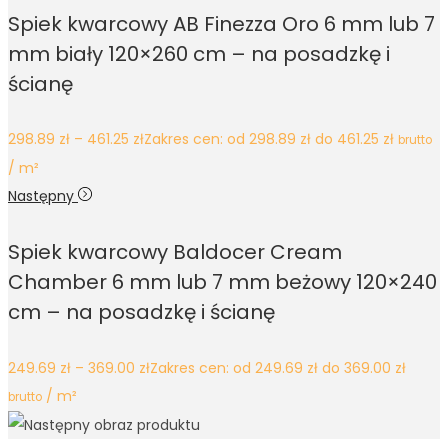
Spiek kwarcowy AB Finezza Oro 6 mm lub 7
mm biały 120×260 cm – na posadzkę i
ścianę
298.89
zł
–
461.25
zł
Zakres cen: od 298.89 zł do 461.25 zł
brutto
/ m²
Następny
Spiek kwarcowy Baldocer Cream
Chamber 6 mm lub 7 mm beżowy 120×240
cm – na posadzkę i ścianę
249.69
zł
–
369.00
zł
Zakres cen: od 249.69 zł do 369.00 zł
/ m²
brutto