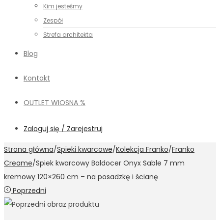
Kim jesteśmy
Zespół
Strefa architekta
Blog
Kontakt
OUTLET WIOSNA %
Zaloguj się / Zarejestruj
Strona główna
/
Spieki kwarcowe
/
Kolekcja Franko
/
Franko
Creame
/
Spiek kwarcowy Baldocer Onyx Sable 7 mm
kremowy 120×260 cm – na posadzkę i ścianę
Poprzedni