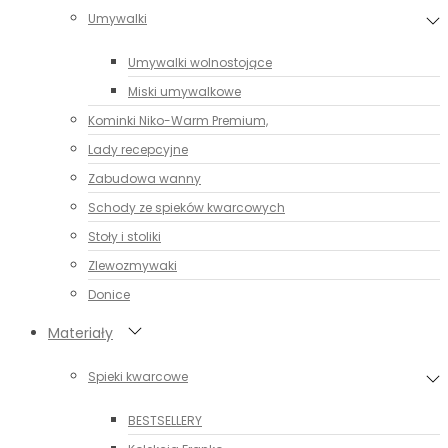
Umywalki
Umywalki wolnostojące
Miski umywalkowe
Kominki Niko-Warm Premium,
Lady recepcyjne
Zabudowa wanny
Schody ze spieków kwarcowych
Stoły i stoliki
Zlewozmywaki
Donice
Materiały
Spieki kwarcowe
BESTSELLERY