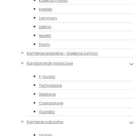
Kolekcja Franko
Interlite
Laminam
Dekton
Neolith
Florim
Kamienie przezierne – Kolekcja Lumino
Konglomeraty kwarcowe
F-Quartz
Technistone
Silestone
Caesarstone
Quarella
Kamienie naturalne
Granity