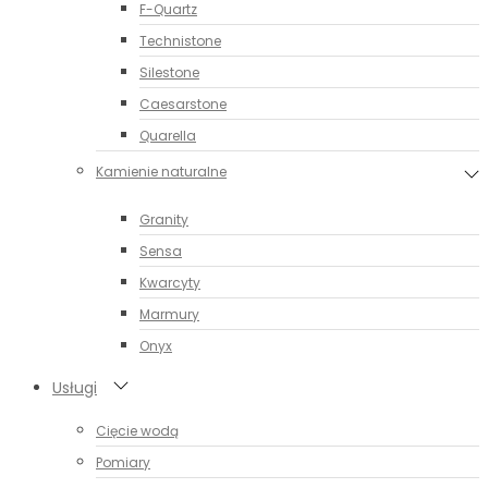
F-Quartz
Technistone
Silestone
Caesarstone
Quarella
Kamienie naturalne
Granity
Sensa
Kwarcyty
Marmury
Onyx
Usługi
Cięcie wodą
Pomiary