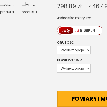
298.89
zł
–
446.4
Jednostka miary: m²
raty
8,69
PLN
od
GRUBOŚĆ
POWIERZCHNIA
POMIARY I 