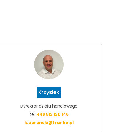
Krzysiek
Dyrektor działu handlowego
tel.
+48 512 120 146
k.baranski@franko.pl