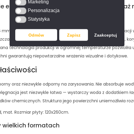
Marketing
Marketing
 elementów, jak również instalację montaż n
Personalizacja
Personalizacja
Statystyka
Statystyka
 mm lub 7 mm jest najwyższej jakości materiałem do aranżacji w
Odmów
Zapisz
Zaakceptuj
cza na ścianach kuchennych (jako fartuch), łazienkowych, koryt
a technologia produkcji w ogromnej temperaturze pozwoliła u
chni gwarantują niepowtarzalne wrażenia wizualne i dotykowe.
łaściwości
orny oraz niezwykle odporny na zarysowania. Nie absorbuje wod
pielęgnacja jest niezwykle łatwa — wystarczy woda z dodatkiem 
ków chemicznych. Struktura jego powierzchni uniemożliwia rozwój
, mat. Rozmiar płyty: 120x260cm.
w wielkich formatach