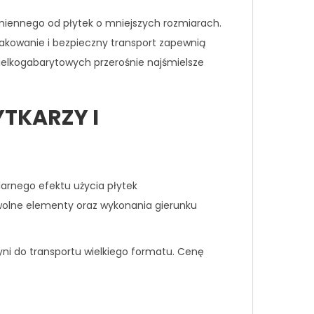
miennego od płytek o mniejszych rozmiarach.
pakowanie i bezpieczny transport zapewnią
wielkogabarytowych przerośnie najśmielsze
YTKARZY I
larnego efektu użycia płytek
wolne elementy oraz wykonania gierunku
yni do transportu wielkiego formatu. Cenę