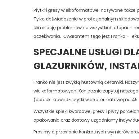
Płytki i gresy wielkoformatowe, nazywane takż
Tylko doświadczenie w profesjonalnym składowan
eliminację problemów na wszystkich etapach real
oczekiwania. Gwarantem tego jest Franko – eksp
SPECJALNE USŁUGI DL
GLAZURNIKÓW, INST
Franko nie jest zwykłą hurtownią ceramiki. Nasz
wielkoformatowych. Koniecznie zapytaj naszego
(obróbki krawędzi płytki wielkoformatowej na 45 
Wszystkie spieki kwarcowe, gresy i płyty porce
opakowania oraz dostawy uzgadniamy indywidua
Prosimy o przesłanie konkretnych wymiarów ora