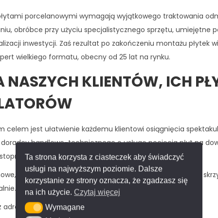
e płytami porcelanowymi wymagają wyjątkowego traktowania od
iu, obróbce przy użyciu specjalistycznego sprzętu, umiejętne 
izacji inwestycji. Zaś rezultat po zakończeniu montażu płytek 
ert wielkiego formatu, obecny od 25 lat na rynku.
A NASZYCH KLIENTÓW, ICH PŁ
ALATORÓW
ym celem jest ułatwienie każdemu klientowi osiągnięcia spektaku
 doradcy handlowo-technicznego o usługę pocięcia płyt na do
stopni).
Ta strona korzysta z ciasteczek aby świadczyć
usługi na najwyższym poziomie. Dalsze
lanowe, a także gotowe elementy zapakujemy do bezpiecznej skrz
korzystanie ze strony oznacza, że zgadzasz się
lnie.
na ich użycie.
Czytaj więcej
z adresu rozładunku na
kontakt@spiekomania.pl
Wymagane
Wymagane