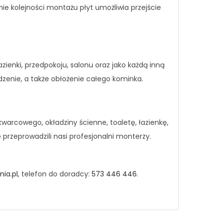
ie kolejności montażu płyt umożliwia przejście
enki, przedpokoju, salonu oraz jako każdą inną
zenie, a także obłożenie całego kominka.
arcowego, okładziny ścienne, toaletę, łazienkę,
przeprowadzili nasi profesjonalni monterzy.
ia.pl
, telefon do doradcy:
573 446 446
.