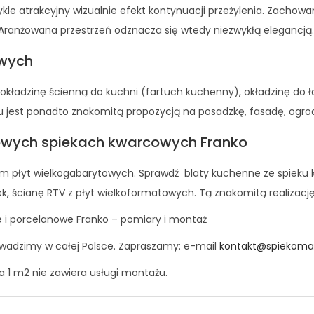
le atrakcyjny wizualnie efekt kontynuacji przeżylenia. Zachowan
Aranżowana przestrzeń odznacza się wtedy niezwykłą elegancją.
owych
adzinę ścienną do kuchni (fartuch kuchenny), okładzinę do łazi
u jest ponadto znakomitą propozycją na posadzkę, fasadę, ogrod
wych spiekach kwarcowych Franko
 płyt wielkogabarytowych. Sprawdź blaty kuchenne ze spieku kw
, ścianę RTV z płyt wielkoformatowych. Tą znakomitą realizację 
 i porcelanowe Franko – pomiary i montaż
wadzimy w całej Polsce. Zapraszamy: e-mail
kontakt@spiekoman
a 1 m2 nie zawiera usługi montażu.