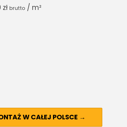
9
zł
/ m²
brutto
MONTAŻ W CAŁEJ POLSCE →