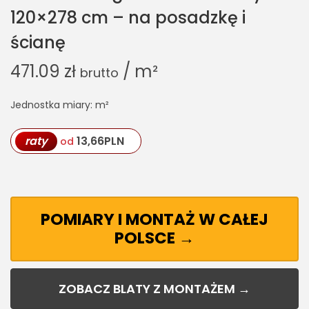
120×278 cm – na posadzkę i
ścianę
471.09
zł
/ m²
brutto
Jednostka miary: m²
raty
13,66
PLN
od
POMIARY I MONTAŻ W CAŁEJ
POLSCE →
ZOBACZ BLATY Z MONTAŻEM →