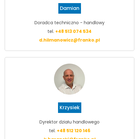
Damian
Doradca techniczno - handlowy
tel.
+48 513 074 534
d.hilmanowicz@franko.pl
Krzysiek
Dyrektor działu handlowego
tel.
+48 512 120 146