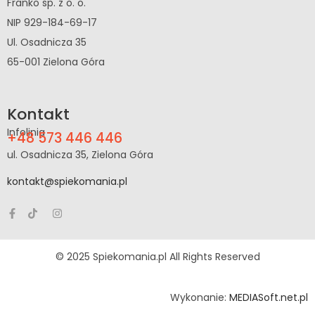
Franko sp. z o. o.
NIP 929-184-69-17
Ul. Osadnicza 35
65-001 Zielona Góra
Kontakt
Infolinia
+48 573 446 446
ul. Osadnicza 35, Zielona Góra
kontakt@spiekomania.pl
© 2025 Spiekomania.pl All Rights Reserved
Wykonanie:
MEDIASoft.net.pl