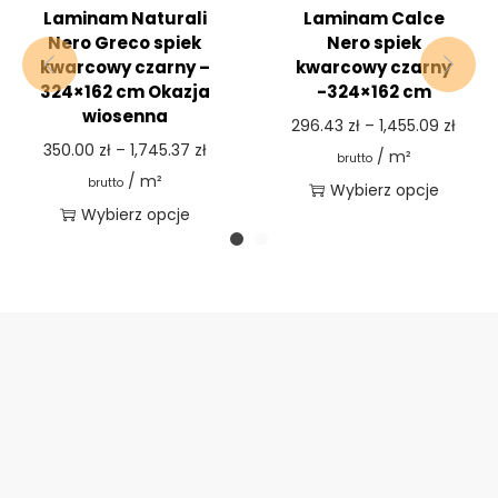
Laminam Naturali
Laminam Calce
Nero Greco spiek
Nero spiek
kwarcowy czarny –
kwarcowy czarny
324×162 cm Okazja
-324×162 cm
wiosenna
296.43
zł
–
1,455.09
zł
350.00
zł
–
1,745.37
zł
/ m²
brutto
/ m²
brutto
Wybierz opcje
Wybierz opcje