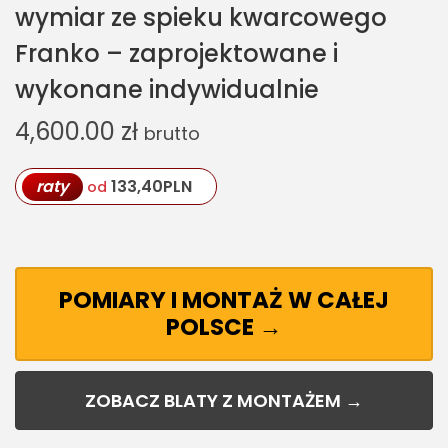
wymiar ze spieku kwarcowego
Franko – zaprojektowane i
wykonane indywidualnie
4,600.00
zł
brutto
raty
133,40
PLN
od
POMIARY I MONTAŻ W CAŁEJ
POLSCE →
ZOBACZ BLATY Z MONTAŻEM →