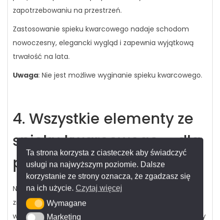
zapotrzebowaniu na przestrzeń.
Zastosowanie spieku kwarcowego nadaje schodom
nowoczesny, elegancki wygląd i zapewnia wyjątkową
trwałość na lata.
Uwaga
: Nie jest możliwe wyginanie spieku kwarcowego.
4. Wszystkie elementy ze
spieku kwarcowego – dla
Ta strona korzysta z ciasteczek aby świadczyć
perfekcyjnej spójności
usługi na najwyższym poziomie. Dalsze
korzystanie ze strony oznacza, że zgadzasz się
Nasze schodowe rozwiązania ze spieku kwarcowego to
na ich użycie.
Czytaj więcej
znacznie więcej niż same stopnie. Na życzenie
Wymagane
Wymagane
wykonujemy
wszystkie widoczne elementy
– tak, aby
Marketing
Marketing