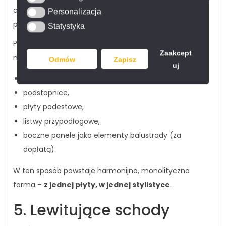
całość prezentowała się jednolicie, elegancko i
Personalizacja
Personalizacja
premium.
Statystyka
Statystyka
Poniżej przedstawiamy przykładowe elementy jakie
Zaakcept
możemy wykonać ze spieku kwarcowego:
Odmów
Zapisz
uj
stopnie (część użytkowa),
podstopnice,
płyty podestowe,
listwy przypodłogowe,
boczne panele jako elementy balustrady (za
dopłatą).
W ten sposób powstaje harmonijna, monolityczna
forma –
z jednej płyty, w jednej stylistyce
.
5. Lewitujące schody