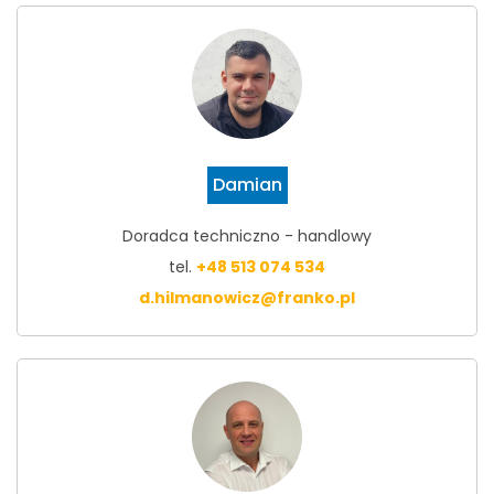
Damian
Doradca techniczno - handlowy
tel.
+48 513 074 534
d.hilmanowicz@franko.pl