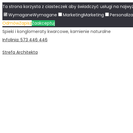
Ta strona korzysta z ciasteczek aby świadczyć usługi na najwyż
Wymagane
Wymagane
Marketing
Marketing
Personaliza
Odmów
Zapisz
Zaakceptuj
Spieki i konglomeraty kwarcowe, kamienie naturalne
Infolinia: 573 446 446
Strefa Architekta