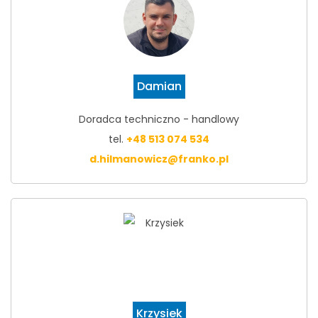
Damian
Doradca techniczno - handlowy
tel.
+48 513 074 534
d.hilmanowicz@franko.pl
Krzysiek