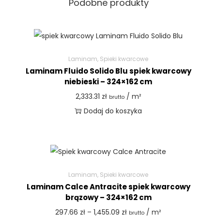
Podobne produkty
Laminam
,
Spieki kwarcowe
Laminam Fluido Solido Blu spiek kwarcowy
niebieski – 324×162 cm
2,333.31
zł
/ m²
brutto
Dodaj do koszyka
Laminam
,
Spieki kwarcowe
Laminam Calce Antracite spiek kwarcowy
brązowy – 324×162 cm
297.66
zł
–
1,455.09
zł
/ m²
brutto