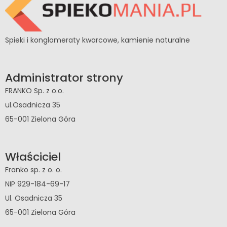
Spieki i konglomeraty kwarcowe, kamienie naturalne
Dawid Dąbrowski
Administrator strony
23 października 2024
FRANKO Sp. z o.o.
ul.Osadnicza 35
65-001 Zielona Góra
Właściciel
Franko sp. z o. o.
NIP 929-184-69-17
Ul. Osadnicza 35
65-001 Zielona Góra