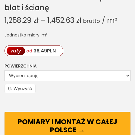
blat i ścianę
1,258.29
zł
–
1,452.63
zł
/ m²
brutto
Jednostka miary: m²
raty
36,49
PLN
od
POWIERZCHNIA
Wyczyść
POMIARY I MONTAŻ W CAŁEJ
POLSCE →