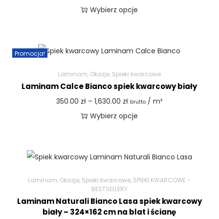
Wybierz opcje
Promocja!
Laminam
,
Okazje
,
Spieki kwarcowe
Laminam Calce Bianco spiek kwarcowy biały
350.00
zł
–
1,630.00
zł
/ m²
brutto
Wybierz opcje
Laminam
,
Okazje
,
Spieki kwarcowe
,
SPIEKI KWARCOWE -
BESTSELLERY
Laminam Naturali Bianco Lasa spiek kwarcowy
biały – 324×162 cm na blat i ścianę