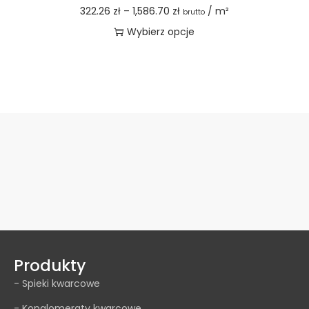
322.26
zł
–
1,586.70
zł
/ m²
brutto
Wybierz opcje
Anna Ćwiertniewska
23 listopada 2024
Firma bardzo szybko zrealizowała zamówienie .
Konkurencyjne ceny. Bardzo mili i życzliwy pracownicy .
Serdeczne podziękowania dla Pana Darka za doractwo na
Produkty
miejscu gdy pojawił się mały problem .
... Czytaj więcej
- Spieki kwarcowe
- Konglomeraty kwarcowe