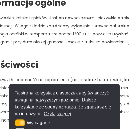
ormacje ogólne
włoskiej kolekcji spieków. Jest on nowoczesnym i niezwykle atr
icznej. W jego składzie znajdziemy wyłącznie surowce naturalne:
gia obróbki w temperaturze ponad 1200 st. C pozwoliła uzyskać 
ranit przy dużo niższej grubości i masie. Struktura powierzchni 
ściwości
ezwykła odporność na zaplamienia (np. z soku z buraka, wina, k
łonnym. Jest w pełni odporny na działanie promieni UV. W rezult
Ta strona korzysta z ciasteczek aby świadczyć
Franko cechuje odporność na szoki termiczne, dlatego domowni
usługi na najwyższym poziomie. Dalsze
 łatwy w codziennej pielęgnacji. Do czyszczenia używa się wody 
korzystanie ze strony oznacza, że zgadzasz się
 kwarcowy jest ponadto odporny na działanie agresywnych subs
na ich użycie.
Czytaj więcej
 namnażają się bakterie, pleśń ani grzyby,
Wymagane
Wymagane