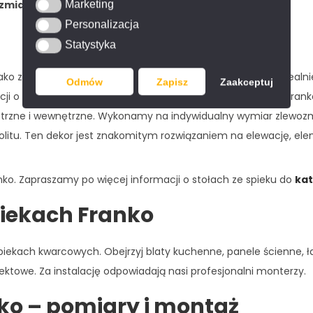
zmiar płyty:
320 x 160 cm.
Marketing
Marketing
Personalizacja
Personalizacja
Statystyka
Statystyka
o znakomity materiał na blat kuchenny lub łazienkowy. Idealnie 
Odmów
Zapisz
Zaakceptuj
ji o kominkach ze spieków umieściliśmy
tutaj
. Ze spieku Fran
nętrzne i wewnętrzne. Wykonamy na indywidualny wymiar zlewoz
itu. Ten dekor jest znakomitym rozwiązaniem na elewację, elem
ko. Zapraszamy po więcej informacji o stołach ze spieku do
kat
iekach Franko
ekach kwarcowych. Obejrzyj blaty kuchenne, panele ścienne, łaz
ektowe. Za instalację odpowiadają nasi profesjonalni monterzy.
ko – pomiary i montaż