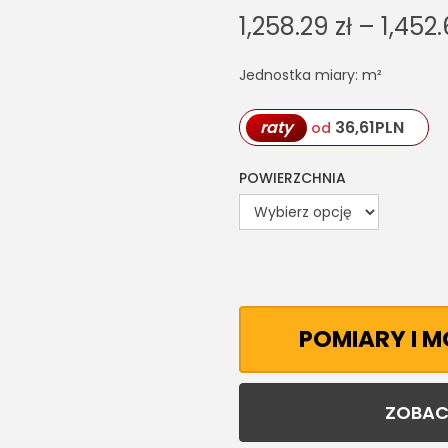
1,258.29
zł
–
1,452
Jednostka miary: m²
raty
36,61
PLN
od
POWIERZCHNIA
POMIARY I 
ZOBAC