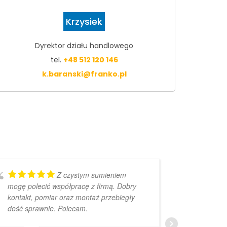
Krzysiek
Dyrektor działu handlowego
tel.
+48 512 120 146
k.baranski@franko.pl
Z czystym sumieniem
mogę polecić współpracę z firmą. Dobry
bardzo 
kontakt, pomiar oraz montaż przebiegły
dość sprawnie. Polecam.
D