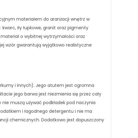
akcyjnym materiałem do aranżacji wnętrz w
 kwarc, iły łupkowe, granit oraz pigmenty
materiał o wybitnej wytrzymałości oraz
i jej wzór gwarantują wyjątkowo realistyczne
urkumy i innych). Jego atutem jest ogromna
acie jego barwa jest niezmienia się przez cały
cy nie muszą używać podkładek pod naczynia
z dodatkiem i łagodnego detergentu i nie ma
tancji chemicznych. Dodatkowo jest dopuszczony