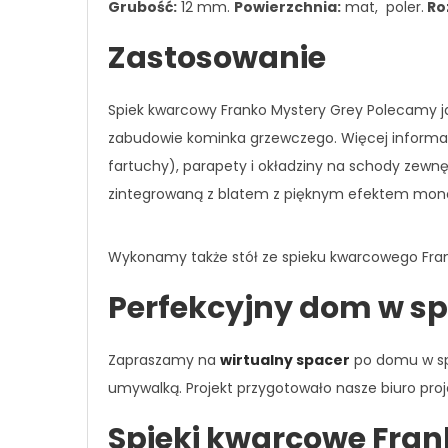
Grubość:
12 mm.
Powierzchnia:
mat, poler.
Ro
Zastosowanie
Spiek kwarcowy Franko Mystery Grey Polecamy jak
zabudowie kominka grzewczego. Więcej informac
fartuchy), parapety i okładziny na schody zew
zintegrowaną z blatem z pięknym efektem monol
Wykonamy także stół ze spieku kwarcowego Fran
Perfekcyjny dom w sp
Zapraszamy na
wirtualny spacer
po domu w spi
umywalką. Projekt przygotowało nasze biuro proj
Spieki kwarcowe Fran