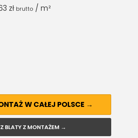
.63
zł
/ m²
brutto
MONTAŻ W CAŁEJ POLSCE →
Z BLATY Z MONTAŻEM →