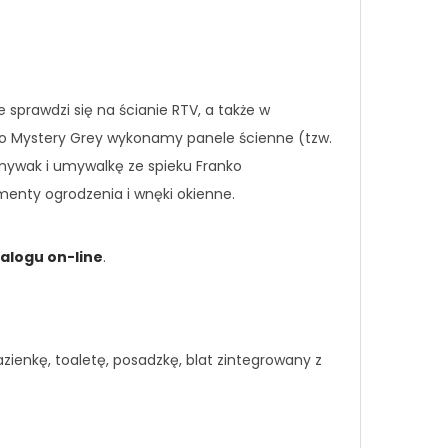
sprawdzi się na ścianie RTV, a także w
ko Mystery Grey wykonamy panele ścienne (tzw.
mywak i umywalkę ze spieku Franko
enty ogrodzenia i wnęki okienne.
alogu on-line
.
ienkę, toaletę, posadzkę, blat zintegrowany z