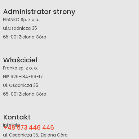
Administrator strony
FRANKO Sp. z o.o.
ul.Osadnicza 35
65-001 Zielona Góra
Właściciel
Franko sp. z o. o.
NIP 929-184-69-17
Ul. Osadnicza 35
65-001 Zielona Góra
Kontakt
Infolinia
+48 573 446 446
ul. Osadnicza 35, Zielona Góra