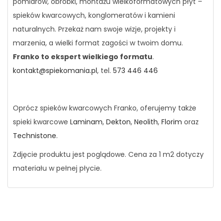
pomiarów, obróbki, montażu wielkoformatowych płyt –
spieków kwarcowych, konglomeratów i kamieni
naturalnych. Przekaż nam swoje wizje, projekty i
marzenia, a wielki format zagości w twoim domu.
Franko to ekspert wielkiego formatu
.
kontakt@spiekomania.pl
, tel.
573 446 446
Oprócz spieków kwarcowych Franko, oferujemy także
spieki kwarcowe
Laminam
,
Dekton
,
Neolith
,
Florim
oraz
Technistone
.
Zdjęcie produktu jest poglądowe. Cena za 1 m2 dotyczy
materiału w pełnej płycie.