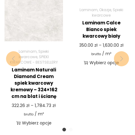
Laminam
,
Okazje
,
Spieki
kwarcowe
Laminam Calce
Bianco spiek
kwarcowy biały
350.00
zł
–
1,630.00
zł
Laminam
,
Spieki
/ m²
brutto
kwarcowe
,
SPIEKI
KWARCOWE - BESTSELLERY
Wybierz opcje
Laminam Naturali
Diamond Cream
spiek kwarcowy
kremowy – 324×162
cm na blat i ścianę
322.26
zł
–
1,784.73
zł
/ m²
brutto
Wybierz opcje