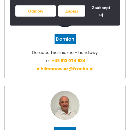
Zaakcept
Odmów
Zapisz
uj
Damian
Doradca techniczno - handlowy
tel.
+48 513 074 534
d.hilmanowicz@franko.pl