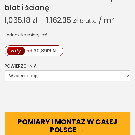
blat i ścianę
1,065.18
zł
–
1,162.35
zł
/ m²
brutto
Jednostka miary: m²
raty
30,89
PLN
od
POWIERZCHNIA
POMIARY I MONTAŻ W CAŁEJ
POLSCE →