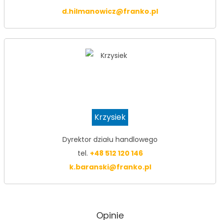
d.hilmanowicz@franko.pl
Krzysiek
Dyrektor działu handlowego
tel.
+48 512 120 146
k.baranski@franko.pl
Opinie