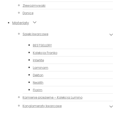
Zlewozmywaki
Donice
Materiały
Spieki kwarcowe
BESTSELLERY
Kolekcja Franko
Interlite
Laminam
Dekton
Neolith
Florim
Kamienie przezierne – Kolekcja Lumino
Konglomeraty kwarcowe