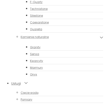
F-Quartz
Technistone
Silestone
Caesarstone
Quarella
Kamienie naturalne
Granity
Sensa
Kwarcyty
Marmury
Onyx
Usługi
Cięcie wodą
Pomiary