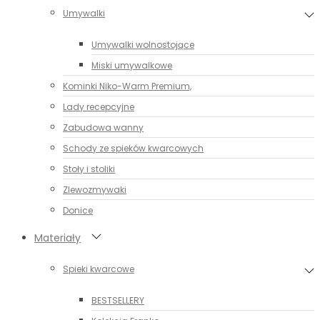
Umywalki
Umywalki wolnostojące
Miski umywalkowe
Kominki Niko-Warm Premium,
Lady recepcyjne
Zabudowa wanny
Schody ze spieków kwarcowych
Stoły i stoliki
Zlewozmywaki
Donice
Materiały
Spieki kwarcowe
BESTSELLERY