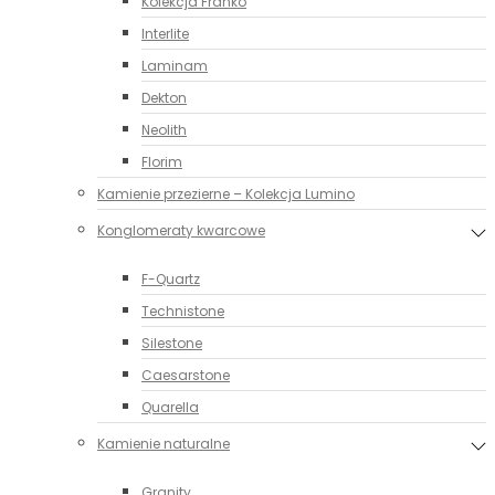
Kolekcja Franko
Interlite
Laminam
Dekton
Neolith
Florim
Kamienie przezierne – Kolekcja Lumino
Konglomeraty kwarcowe
F-Quartz
Technistone
Silestone
Caesarstone
Quarella
Kamienie naturalne
Granity