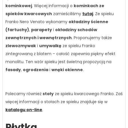
kominkowej
. Więcej informacji o
kominkach ze
spieków kwarcowych
zamieściliśmy
tutaj
. Ze spieku
Franko Nero Venato wykonamy
okładziny ścienne
(fartuchy)
,
parapety
i
okładziny schodów
zewnętrznych i wewnętrznych
. Proponujemy także
zlewozmywak
i
umywalkę
ze spieku Franko
zintegrowaną z blatem – całość zapewnia piękny efekt
monolitu. Ten wzór spieku jest świetną propozycją na
fasady
,
ogrodzenia
i
wnęki okienne
.
Polecamy również
stoły
ze spieku kwarcowego Franko. Zaś
więcej informacji o stołach ze spieku znajduje się w
katalogu on-line
.
Płytka