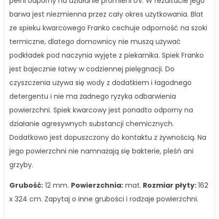
pełni odporny na działanie promieni UV. W rezultacie jego
barwa jest niezmienna przez cały okres użytkowania. Blat
ze spieku kwarcowego Franko cechuje odporność na szoki
termiczne, dlatego domownicy nie muszą używać
podkładek pod naczynia wyjęte z piekarnika. Spiek Franko
jest bajecznie łatwy w codziennej pielęgnacji. Do
czyszczenia używa się wody z dodatkiem i łagodnego
detergentu i nie ma żadnego ryzyka odbarwienia
powierzchni. Spiek kwarcowy jest ponadto odporny na
działanie agresywnych substancji chemicznych.
Dodatkowo jest dopuszczony do kontaktu z żywnością. Na
jego powierzchni nie namnażają się bakterie, pleśń ani
grzyby.
Grubość:
12 mm.
Powierzchnia:
mat.
Rozmiar płyty:
162
x 324 cm.
Zapytaj o inne grubości i rodzaje powierzchni.