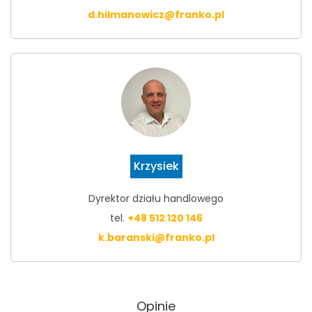
d.hilmanowicz@franko.pl
Krzysiek
Dyrektor działu handlowego
tel.
+48 512 120 146
k.baranski@franko.pl
Opinie