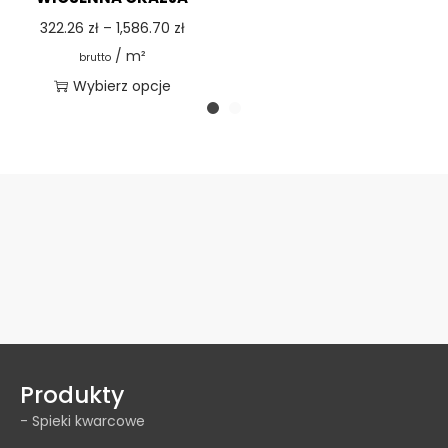
322.26
zł
–
1,586.70
zł
/ m²
brutto
Wybierz opcje
Produkty
- Spieki kwarcowe