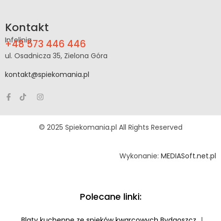
Kontakt
Infolinia
+48 573 446 446
ul. Osadnicza 35, Zielona Góra
kontakt@spiekomania.pl
© 2025 Spiekomania.pl All Rights Reserved
Wykonanie:
MEDIASoft.net.pl
Polecane linki:
Blaty kuchenne ze spieków kwarcowych Bydgoszcz
|