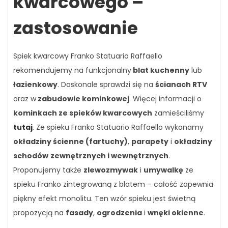
kwarcowego –
zastosowanie
Spiek kwarcowy Franko Statuario Raffaello
rekomendujemy na funkcjonalny
blat kuchenny
lub
łazienkowy
. Doskonale sprawdzi się na
ścianach RTV
oraz w
zabudowie kominkowej
. Więcej informacji o
kominkach ze spieków kwarcowych
zamieściliśmy
tutaj
. Ze spieku Franko Statuario Raffaello wykonamy
okładziny ścienne (fartuchy)
,
parapety
i
okładziny
schodów
zewnętrznych i wewnętrznych
.
Proponujemy także
zlewozmywak
i
umywalkę
ze
spieku Franko zintegrowaną z blatem – całość zapewnia
piękny efekt monolitu. Ten wzór spieku jest świetną
propozycją na
fasady
,
ogrodzenia
i
wnęki okienne
.