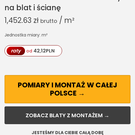
na blat i ścianę
1,452.63
zł
/ m²
brutto
Jednostka miary: m²
raty
42,12
PLN
od
POMIARY I MONTAŻ W CAŁEJ
POLSCE →
ZOBACZ BLATY Z MONTAŻEM →
JESTEŚMY DLA CIEBIE CAŁĄ DOBĘ