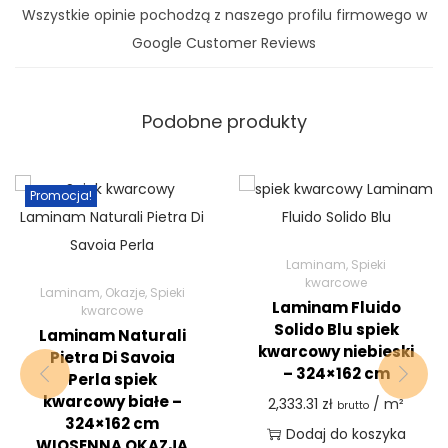
Wszystkie opinie pochodzą z naszego profilu firmowego w
Google Customer Reviews
Podobne produkty
Promocja!
Laminam
,
Spieki
kwarcowe
Laminam
,
Okazje
,
Spieki
Laminam Fluido
kwarcowe
Solido Blu spiek
Laminam Naturali
kwarcowy niebieski
Pietra Di Savoia
– 324×162 cm
Perla spiek
kwarcowy białe –
2,333.31
zł
/ m²
brutto
324×162 cm
Dodaj do koszyka
WIOSENNA OKAZJA