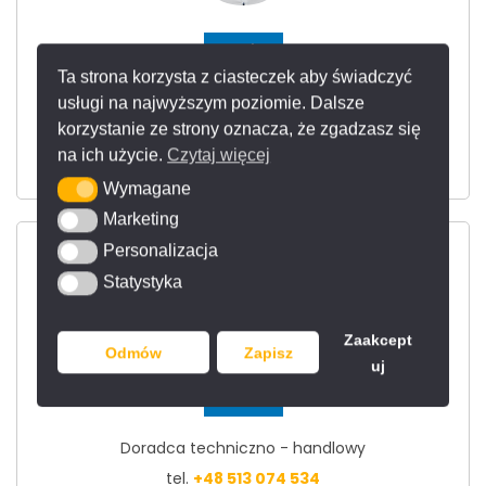
Damian
Ta strona korzysta z ciasteczek aby świadczyć
Doradca techniczno - handlowy
usługi na najwyższym poziomie. Dalsze
korzystanie ze strony oznacza, że zgadzasz się
tel.
+48 500 429 691
na ich użycie.
Czytaj więcej
d.niezgodzki@franko.pl
Wymagane
Wymagane
Marketing
Marketing
Personalizacja
Personalizacja
Statystyka
Statystyka
Zaakcept
Odmów
Zapisz
uj
Damian
Doradca techniczno - handlowy
tel.
+48 513 074 534