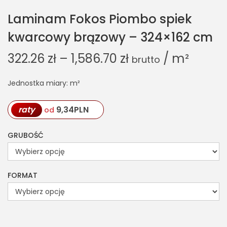
Laminam Fokos Piombo spiek
kwarcowy brązowy – 324×162 cm
322.26
zł
–
1,586.70
zł
/ m²
brutto
Jednostka miary: m²
raty
9,34
PLN
od
GRUBOŚĆ
FORMAT