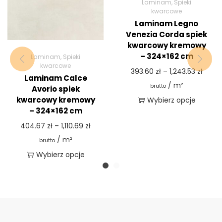
Laminam
,
Spieki
kwarcowe
Laminam Legno
Venezia Corda spiek
kwarcowy kremowy
– 324×162 cm
Laminam
,
Spieki
kwarcowe
393.60
zł
–
1,243.53
zł
Laminam Calce
/ m²
brutto
Avorio spiek
kwarcowy kremowy
Wybierz opcje
– 324×162 cm
404.67
zł
–
1,110.69
zł
/ m²
brutto
Wybierz opcje