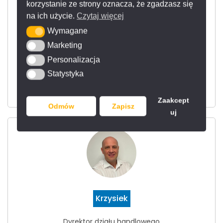
korzystanie ze strony oznacza, że zgadzasz się
na ich użycie.
Czytaj więcej
Wymagane
Wymagane
Damian
Marketing
Marketing
Personalizacja
Personalizacja
Doradca techniczno - handlowy
Statystyka
Statystyka
tel.
+48 513 074 534
d.hilmanowicz@franko.pl
Zaakcept
Odmów
Zapisz
uj
Krzysiek
Dyrektor działu handlowego