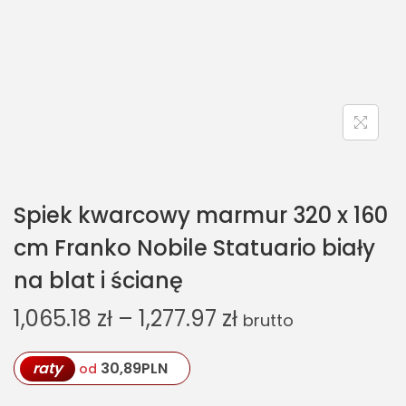
Spiek kwarcowy marmur 320 x 160
cm Franko Nobile Statuario biały
na blat i ścianę
1,065.18
zł
–
1,277.97
zł
brutto
raty
30,89
PLN
od