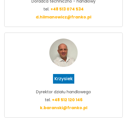
Doradca techniczno - handlowy
tel.
+48 513 074 534
d.hilmanowicz@franko.pl
Krzysiek
Dyrektor działu handlowego
tel.
+48 512 120 146
k.baranski@franko.pl