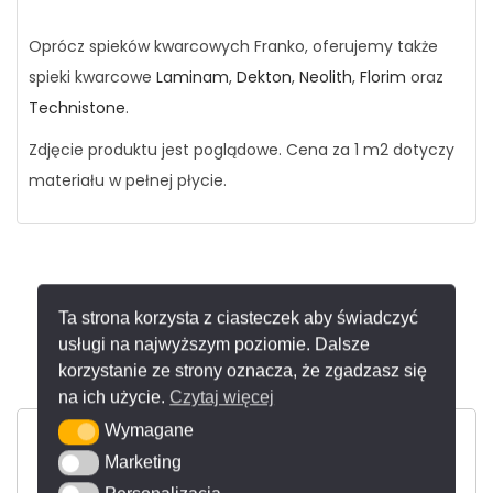
Oprócz spieków kwarcowych Franko, oferujemy także
spieki kwarcowe
Laminam
,
Dekton
,
Neolith
,
Florim
oraz
Technistone
.
Zdjęcie produktu jest poglądowe. Cena za 1 m2 dotyczy
materiału w pełnej płycie.
Ta strona korzysta z ciasteczek aby świadczyć
Kontakt
usługi na najwyższym poziomie. Dalsze
korzystanie ze strony oznacza, że zgadzasz się
na ich użycie.
Czytaj więcej
Wymagane
Wymagane
Marketing
Marketing