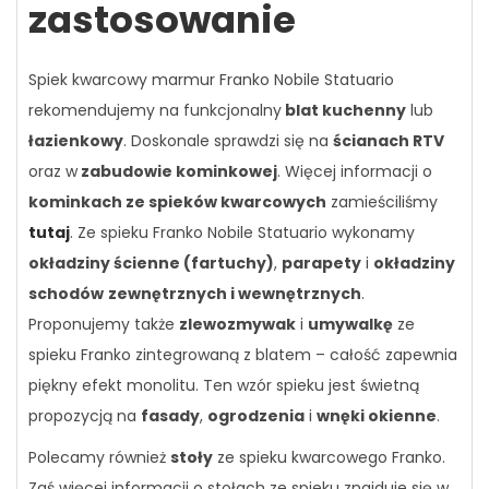
zastosowanie
Spiek kwarcowy marmur Franko Nobile Statuario
rekomendujemy na funkcjonalny
blat kuchenny
lub
łazienkowy
. Doskonale sprawdzi się na
ścianach RTV
oraz w
zabudowie kominkowej
. Więcej informacji o
kominkach ze spieków kwarcowych
zamieściliśmy
tutaj
. Ze spieku Franko Nobile Statuario wykonamy
okładziny ścienne (fartuchy)
,
parapety
i
okładziny
schodów
zewnętrznych i wewnętrznych
.
Proponujemy także
zlewozmywak
i
umywalkę
ze
spieku Franko zintegrowaną z blatem – całość zapewnia
piękny efekt monolitu. Ten wzór spieku jest świetną
propozycją na
fasady
,
ogrodzenia
i
wnęki okienne
.
Polecamy również
stoły
ze spieku kwarcowego Franko.
Zaś więcej informacji o stołach ze spieku znajduje się w