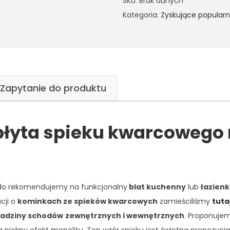
SKU:
Brak danych
Kategoria:
Zyskujące popular
Zapytanie do produktu
płyta spieku kwarcoweg
ido rekomendujemy na funkcjonalny
blat kuchenny
lub
łazien
cji o
kominkach ze spieków kwarcowych
zamieściliśmy
tuta
ładziny schodów
zewnętrznych i wewnętrznych
. Proponuje