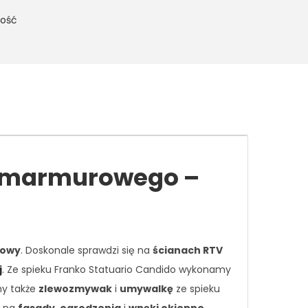
ność
o marmurowego –
kowy
. Doskonale sprawdzi się na
ścianach RTV
j
. Ze spieku Franko Statuario Candido wykonamy
my także
zlewozmywak
i
umywalkę
ze spieku