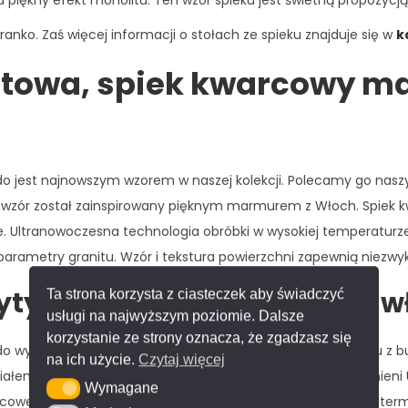
 piękny efekt monolitu. Ten wzór spieku jest świetną propozycj
anko. Zaś więcej informacji o stołach ze spieku znajduje się w
k
atowa, spiek kwarcowy m
o jest najnowszym wzorem w naszej kolekcji. Polecamy go nasz
ego wzór został zainspirowany pięknym marmurem z Włoch. Spiek 
zne. Ultranowoczesna technologia obróbki w wysokiej temperatur
arametry granitu. Wzór i tekstura powierzchni zapewnią niezwykl
yty spieków kwarcowych – w
Ta strona korzysta z ciasteczek aby świadczyć
usługi na najwyższym poziomie. Dalsze
korzystanie ze strony oznacza, że zgadzasz się
 wyróżnia niezwykła odporność na zaplamienia (np. z soku z bur
na ich użycie.
Czytaj więcej
łem niechłonnym. Jest w pełni odporny na działanie promieni U
Wymagane
Wymagane
kwarcowego marmurowego Franko cechuje odporność na szoki te