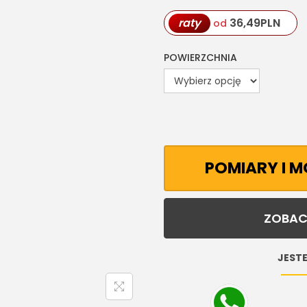
raty
36,49
PLN
od
POWIERZCHNIA
POMIARY I 
ZOBAC
JESTE