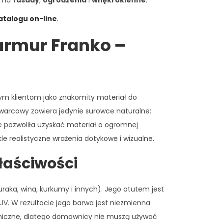
ą na
fasady
,
ogrodzenia
i
wnęki okienne
.
atalogu on-line
.
armur Franko –
ym klientom jako znakomity materiał do
kwarcowy zawiera jedynie surowce naturalne:
ze pozwoliła uzyskać materiał o ogromnej
e realistyczne wrażenia dotykowe i wizualne.
łaściwości
aka, wina, kurkumy i innych). Jego atutem jest
V. W rezultacie jego barwa jest niezmienna
rmiczne, dlatego domownicy nie muszą używać