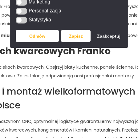
Marketing
Marketing
ek Franko jest bajecznie łatwy w codziennej pielęgnacji. Do czy
Personalizacja
Personalizacja
 powierzchni. Spiek kwarcowy jest ponadto odporny na działan
Statystyka
Statystyka
cią. Na jego powierzchni nie namnażają się bakterie, pleśń ani 
miar płyty:
320 x 160 cm
. Zapytaj o inne grubości i rodzaje powi
Odmów
Zapisz
Zaakceptuj
ach kwarcowych Franko
ekach kwarcowych. Obejrzyj blaty kuchenne, panele ścienne, łaz
ektowe. Za instalację odpowiadają nasi profesjonalni monterzy.
 i montaż wielkoformatowych 
olsce
szynom CNC, optymalnej logistyce gwarantujemy najwyższą jak
ów kwarcowych, konglomeratów i kamieni naturalnych. Przekaż na