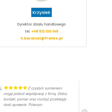
Krzysiek
Dyrektor działu handlowego
tel.
+48 512 120 146
k.baranski@franko.pl
Z czystym sumieniem
mogę polecić współpracę z firmą. Dobry
bardzo 
kontakt, pomiar oraz montaż przebiegły
dość sprawnie. Polecam.