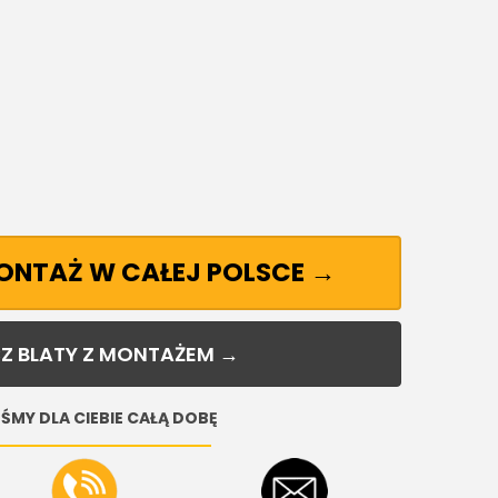
MONTAŻ W CAŁEJ POLSCE →
Z BLATY Z MONTAŻEM →
ŚMY DLA CIEBIE CAŁĄ DOBĘ