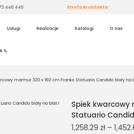
 573 446 446
Strefa Architekta
Usługi
Realizacje
Katalogi
O nas
A %
rcowy marmur 320 x 160 cm Franko Statuario Candido biały na bl
Spiek kwarcowy 
Statuario Candido
1,258.29
zł
–
1,452