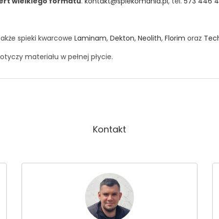
ert wielkiego formatu
.
kontakt@spiekomania.pl
, tel.
573 446 
także spieki kwarcowe
Laminam
,
Dekton
,
Neolith
,
Florim
oraz
Tec
otyczy materiału w pełnej płycie.
Kontakt