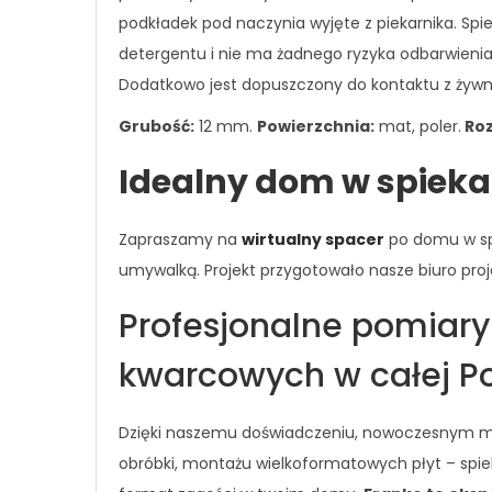
podkładek pod naczynia wyjęte z piekarnika. Spi
detergentu i nie ma żadnego ryzyka odbarwienia
Dodatkowo jest dopuszczony do kontaktu z żywnoś
Grubość:
12 mm.
Powierzchnia:
mat, poler.
Roz
Idealny dom w spiek
Zapraszamy na
wirtualny spacer
po domu w spi
umywalką. Projekt przygotowało nasze biuro proj
Profesjonalne pomiary
kwarcowych w całej P
Dzięki naszemu doświadczeniu, nowoczesnym ma
obróbki, montażu wielkoformatowych płyt – spiek