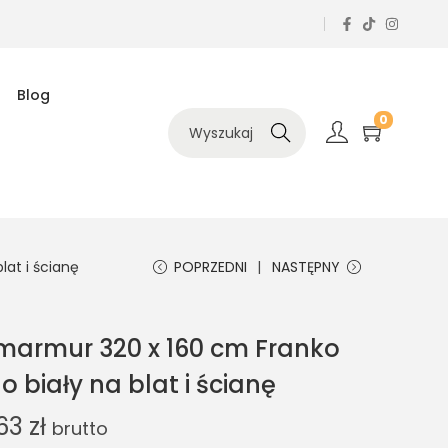
Blog
0
Szukaj
at i ścianę
POPRZEDNI
NASTĘPNY
marmur 320 x 160 cm Franko
 biały na blat i ścianę
.63
zł
brutto