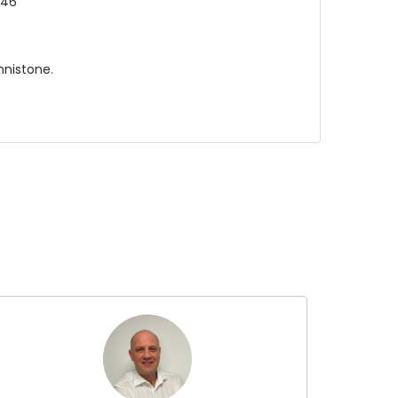
446
hnistone
.