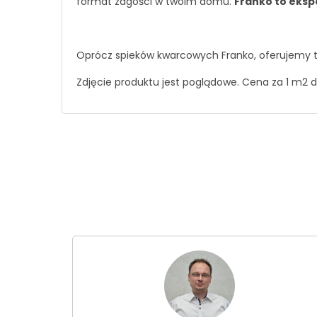
format zagości w twoim domu.
Franko to eksp
Oprócz spieków kwarcowych Franko, oferujemy 
Zdjęcie produktu jest poglądowe. Cena za 1 m2 d