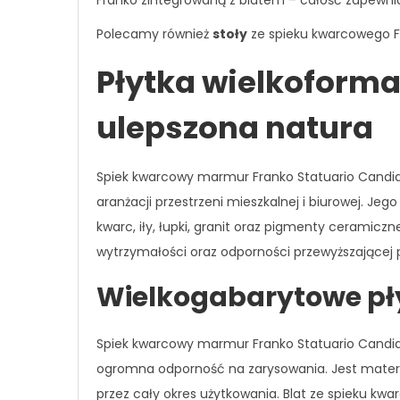
Franko zintegrowaną z blatem – całość zapewnia
Polecamy również
stoły
ze spieku kwarcowego Fr
Płytka wielkoform
ulepszona natura
Spiek kwarcowy marmur Franko Statuario Candid
aranżacji przestrzeni mieszkalnej i biurowej. J
kwarc, iły, łupki, granit oraz pigmenty ceramic
wytrzymałości oraz odporności przewyższającej p
Wielkogabarytowe pł
Spiek kwarcowy marmur Franko Statuario Candido
ogromna odporność na zarysowania. Jest materia
przez cały okres użytkowania. Blat ze spieku 