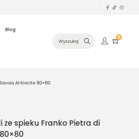
Blog
0
Szukaj
di Savoia Antracite 80×80
i ze spieku Franko Pietra di
 80×80