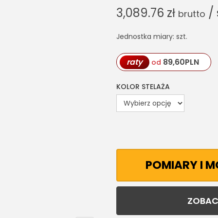
3,089.76
zł
/ 
brutto
Jednostka miary: szt.
raty
89,60
PLN
od
KOLOR STELAŻA
POMIARY I 
ZOBAC