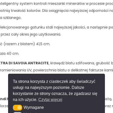
teligentny system kontroli mieszanki minerałów w procesie prod
wotnią trwałość kolorów. Dla osiągnięcia najwyższej odporności 
a szklanego.
yselekcjonowanego gatunku stali najwyższej jakości, a następni
 przez cały okres jego użytkowania.
ć (razem z blatem) 41,5 cm.
laża 40 cm.
ETRA DI SAVOIA ANTRACITE
, krawędź blatu szlifowana, grubość 
 promieniowania UV, powierzchnia blatu o delikatnej fakturze kami
Ta strona korzysta z ciasteczek aby świadczyć
usługi na najwyższym poziomie. Dalsze
korzystanie ze strony oznacza, że zgadzasz się
indi Naturali Pietra di Savoia Antracite
ze względu na prostą
na ich użycie.
Czytaj więcej
orze. Gwarantujemy niepowtarzalny styl Twojego wnętrza oraz n
Wymagane
Wymagane