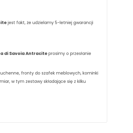
cite
jest fakt, że udzielamy 5-letniej gwarancji
ra di Savoia Antracite
prosimy o przesłanie
i kuchenne, fronty do szafek meblowych, kominki
iar, w tym zestawy składające się z kilku
.