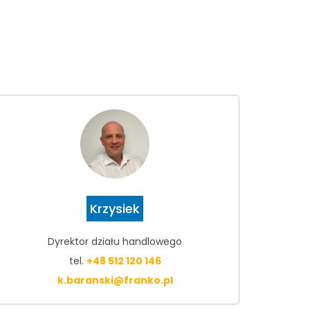
Krzysiek
Dyrektor działu handlowego
tel.
+48 512 120 146
k.baranski@franko.pl