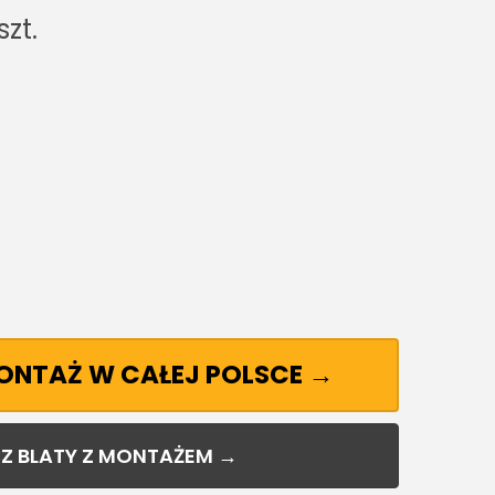
szt.
MONTAŻ W CAŁEJ POLSCE →
Z BLATY Z MONTAŻEM →