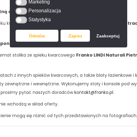
Marketing
Marketing
Personalizacja
tną dostawę
stolika na terenie kraju.
Personalizacja
Statystyka
Statystyka
pieku kwarcowego
Franko Lindi Naturali Pietra di Savoia Antra
Odmów
Zapisz
Zaakceptuj
mponentów pochodzących wyłącznie z krajów EU.
 temat stolika ze spieku kwarcowego
Franko LINDI Naturali Piet
blatach z innych spieków kwarcowych, a także blaty łazienkowe 
ty zewnętrzne i wewnętrzne. Wykonujemy stoły i konsole pod wym
ły prosimy pytać naszych doradców
kontakt@franko.pl
.
nie wchodzą w skład oferty.
cienie mogą się różnić od tych przedstawionych na fotografiach