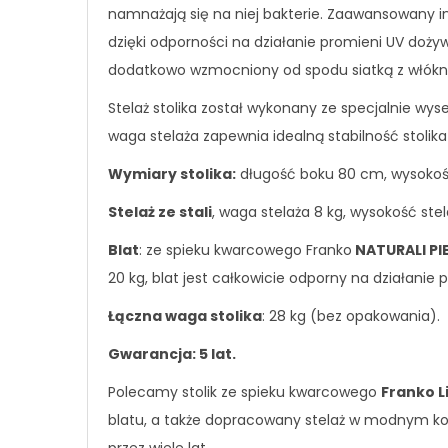
namnażają się na niej bakterie. Zaawansowany in
dzięki odporności na działanie promieni UV doży
dodatkowo wzmocniony od spodu siatką z włókn
Stelaż stolika został wykonany ze specjalnie w
waga stelaża zapewnia idealną stabilność stolika
Wymiary stolika:
długość boku 80 cm, wysokoś
Stelaż ze stali
, waga stelaża 8 kg, wysokość ste
Blat
: ze spieku kwarcowego Franko
NATURALI PI
20 kg, blat jest całkowicie odporny na działanie
Łączna waga stolika
: 28 kg (bez opakowania).
Gwarancja: 5 lat.
Polecamy stolik ze spieku kwarcowego
Franko L
blatu, a także dopracowany stelaż w modnym kol