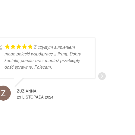
Z czystym sumieniem
mogę polecić współpracę z firmą. Dobry
bardzo 
kontakt, pomiar oraz montaż przebiegły
dość sprawnie. Polecam.
D
2
ZUZ ANNA
23 LISTOPADA 2024