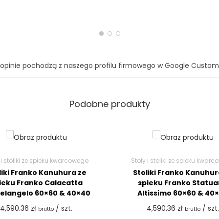
 opinie pochodzą z naszego profilu firmowego w Google Custom
Podobne produkty
 i stoliki ze spieku kwarcowego
Stoły i stoliki ze spieku kwar
liki Franko Kanuhura ze
Stoliki Franko Kanuhur
ieku Franko Calacatta
spieku Franko Statua
elangelo 60×60 & 40×40
Altissimo 60×60 & 40
4,590.36
zł
/ szt.
4,590.36
zł
/ szt.
brutto
brutto