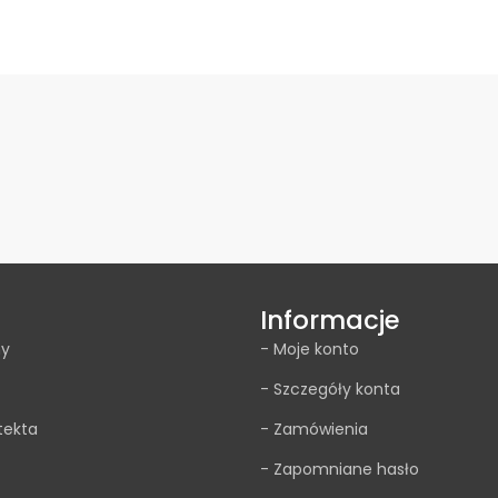
Wybierz opcje
Wybierz opcje
Informacje
my
- Moje konto
- Szczegóły konta
tekta
- Zamówienia
- Zapomniane hasło