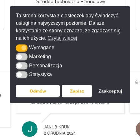
Doradca techniczno - handlowy
tel.
+48 513 074 534
Ta strona korzysta z ciasteczek aby świadczyć
d.hilmanowicz@franko.pl
usługi na najwyższym poziomie. Dalsze
korzystanie ze strony oznacza, że zgadzasz się
na ich użycie.
Czytaj więcej
Wymagane
Wymagane
Opinie
Marketing
Marketing
Personalizacja
Personalizacja
Statystyka
Statystyka
Profesjonalne podejście do
klienta, krótki czas realizacji i bardzo
Odmów
Zapisz
Zaakceptuj
e
dokładnie wykonane blaty. Bardzo dobry
kontakt z Panem Grzegorzem. Polecam!
JAKUB KRUK
2 GRUDNIA 2024