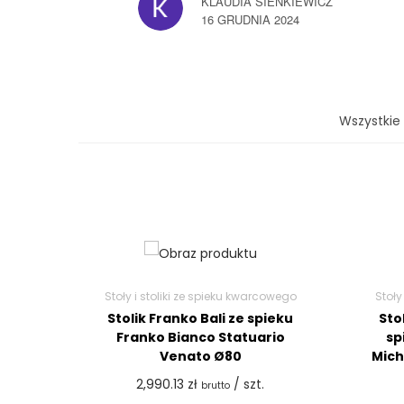
KLAUDIA SIENKIEWICZ
16 GRUDNIA 2024
Wszystkie
Stoły i stoliki ze spieku kwarcowego
Stoły
Stolik Franko Bali ze spieku
Sto
Franko Bianco Statuario
sp
Venato Ø80
Mich
2,990.13
zł
/ szt.
brutto