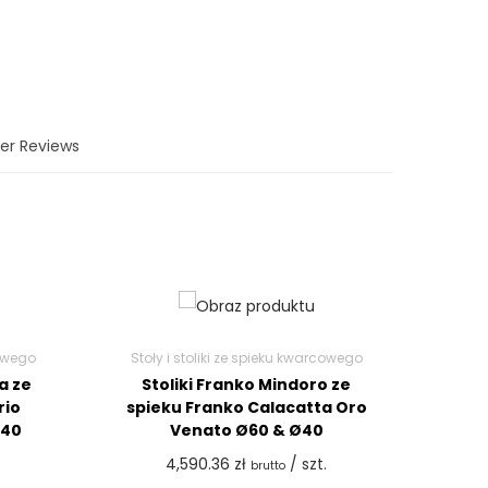
er Reviews
cowego
Stoły i stoliki ze spieku kwarcowego
a ze
Stoliki Franko Mindoro ze
rio
spieku Franko Calacatta Oro
×40
Venato Ø60 & Ø40
4,590.36
zł
/ szt.
brutto