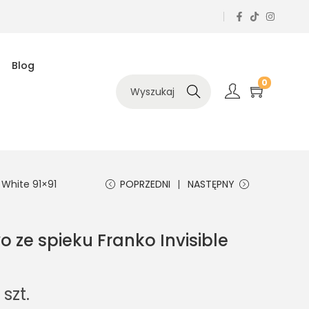
Blog
0
Szukaj
e White 91×91
POPRZEDNI
NASTĘPNY
o ze spieku Franko Invisible
 szt.