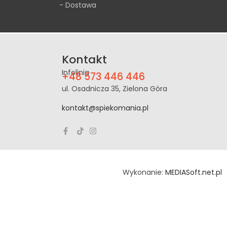
- Dostawa
Kontakt
Infolinia
+48 573 446 446
ul. Osadnicza 35, Zielona Góra
kontakt@spiekomania.pl
Wykonanie:
MEDIASoft.net.pl