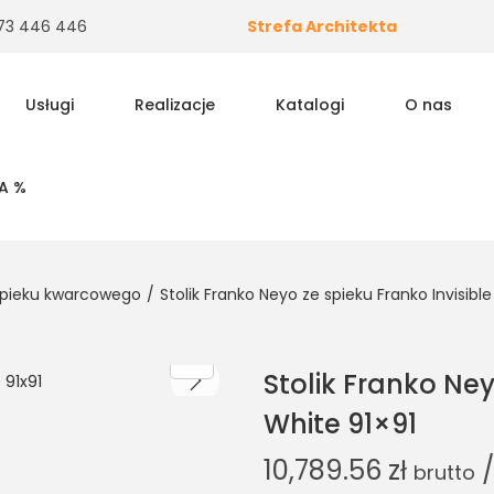
 573 446 446
Strefa Architekta
Usługi
Realizacje
Katalogi
O nas
A %
e spieku kwarcowego
/
Stolik Franko Neyo ze spieku Franko Invisibl
Stolik Franko Ney
White 91×91
10,789.56
zł
/
brutto