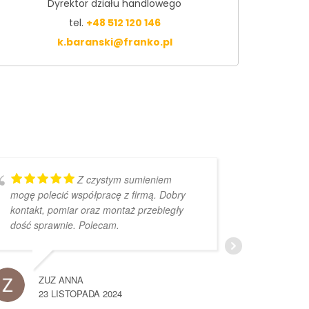
Dyrektor działu handlowego
tel.
+48 512 120 146
k.baranski@franko.pl
Z czystym sumieniem
mogę polecić współpracę z firmą. Dobry
bardzo 
kontakt, pomiar oraz montaż przebiegły
dość sprawnie. Polecam.
D
2
ZUZ ANNA
23 LISTOPADA 2024