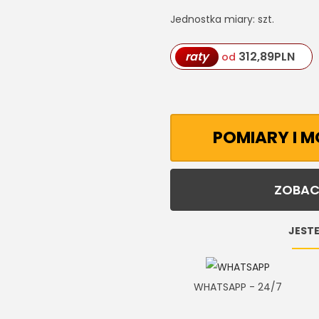
Jednostka miary: szt.
raty
312,89
PLN
od
POMIARY I 
ZOBAC
JESTE
WHATSAPP - 24/7