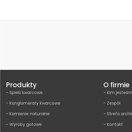
Wybierz opcje
Produkty
O firmie
- Spieki kwarcowe
- Kim jesteś
- Konglomeraty kwarcowe
- Zespół
- Kamienie naturalne
- Strefa archi
- Wyroby gotowe
- Kontakt