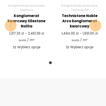
Konglomeraty kwarcowe
,
Konglomeraty kwarcowe
,
Silestone
Technistone
Konglomerat
Technistone Noble
kwarcowy Silestone
Arco konglomerat
Nolita
kwarcowy
1,317.33
zł
–
2,451.39
zł
1,494.00
zł
–
1,931.00
zł
/ m²
/ m²
brutto
brutto
Wybierz opcje
Wybierz opcje