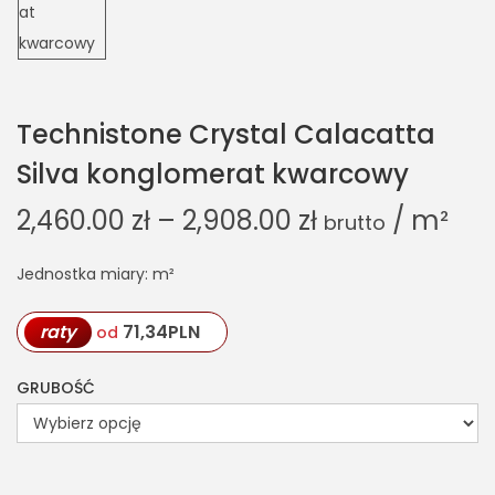
Technistone Crystal Calacatta
Silva konglomerat kwarcowy
2,460.00
zł
–
2,908.00
zł
/ m²
brutto
Jednostka miary: m²
raty
71,34
PLN
od
GRUBOŚĆ