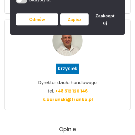
Statystyka
d.hilmanowicz@franko.pl
Zaakcept
Odmów
Zapisz
uj
Krzysiek
Dyrektor działu handlowego
tel.
+48 512 120 146
k.baranski@franko.pl
Opinie