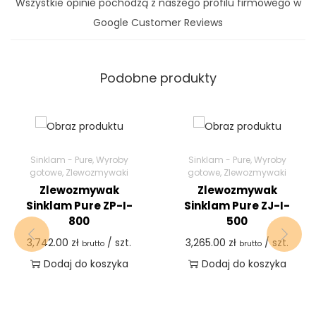
Wszystkie opinie pochodzą z naszego profilu firmowego w
Google Customer Reviews
Podobne produkty
Sinklam - Pure
,
Wyroby
Sinklam - Pure
,
Wyroby
gotowe
,
Zlewozmywaki
gotowe
,
Zlewozmywaki
Zlewozmywak
Zlewozmywak
Sinklam Pure ZP-I-
Sinklam Pure ZJ-I-
800
500
3,742.00
zł
/ szt.
3,265.00
zł
/ szt.
brutto
brutto
Dodaj do koszyka
Dodaj do koszyka