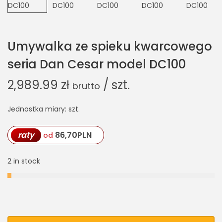
Umywalka ze spieku kwarcowego
seria Dan Cesar model DC100
2,989.99
zł
/ szt.
brutto
Jednostka miary: szt.
raty
86,70
PLN
od
2 in stock