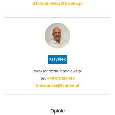
d.hilmanowicz@franko.pl
Krzysiek
Dyrektor działu handlowego
tel.
+48 512 120 146
k.baranski@franko.pl
Opinie