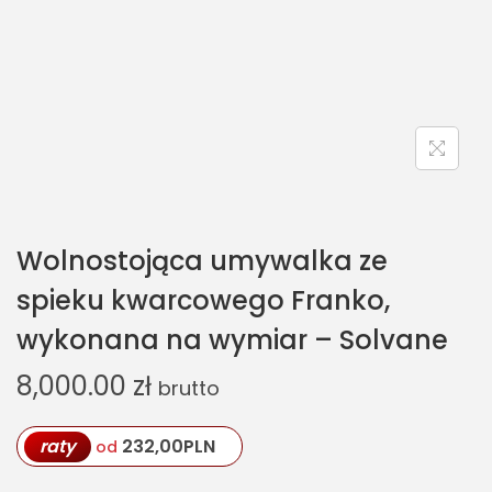
Wolnostojąca umywalka ze
spieku kwarcowego Franko,
wykonana na wymiar – Solvane
8,000.00
zł
brutto
raty
232,00
PLN
od