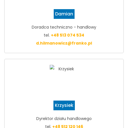
Damian
Doradca techniczno - handlowy
tel.
+48 513 074 534
d.hilmanowicz@franko.pl
Krzysiek
Dyrektor działu handlowego
tel.
+48 512 120 146