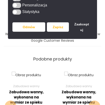
ZUZ ANNA
Personalizacja
Personalizacja
23 LISTOPADA 2024
Statystyka
Statystyka
Zaakcept
Odmów
Zapisz
uj
Wszystkie opinie pochodzą z naszego profilu firmowego w
Google Customer Reviews
Podobne produkty
Zabudowa wanny
Zabudowa wanny
Zabudowa wanny,
Zabudowa wanny,
wykonana na
wykonana na
wymiar ze spieku
wymiar ze spieku