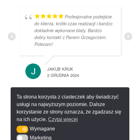
Profesjonalne podejście
do klienta, krótki czas realizacji i bardzo
dokładnie wykonane blaty. Bardzo
dobry kontakt z Panem Grzegorzem.
Polecam!
JAKUB KRUK
2 GRUDNIA 2024
Ta strona korzysta z ciasteczek aby świadczyć
Z czystym sumieniem
usługi na najwyższym poziomie. Dalsze
mogę polecić współpracę z firmą.
korzystanie ze strony oznacza, że zgadzasz się
Dobry kontakt, pomiar oraz montaż
przebiegły dość sprawnie. Polecam.
na ich użycie.
Czytaj więcej
Wymagane
Wymagane
Marketing
Marketing