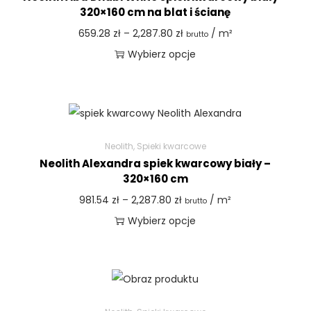
320×160 cm na blat i ścianę
659.28
zł
–
2,287.80
zł
/ m²
brutto
Wybierz opcje
Neolith
,
Spieki kwarcowe
Neolith Alexandra spiek kwarcowy biały –
320×160 cm
981.54
zł
–
2,287.80
zł
/ m²
brutto
Wybierz opcje