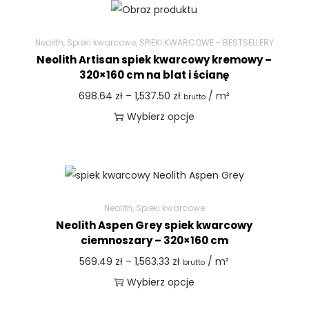
Neolith
,
Spieki kwarcowe
,
SPIEKI KWARCOWE - BESTSELLERY
Neolith Artisan spiek kwarcowy kremowy –
320×160 cm na blat i ścianę
698.64
zł
–
1,537.50
zł
/ m²
brutto
Wybierz opcje
Neolith
,
Spieki kwarcowe
Neolith Aspen Grey spiek kwarcowy
ciemnoszary – 320×160 cm
569.49
zł
–
1,563.33
zł
/ m²
brutto
Wybierz opcje