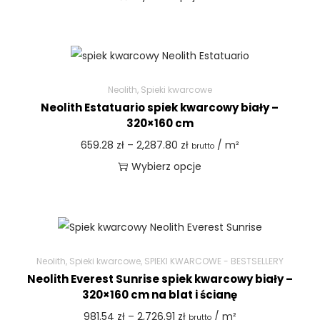
Neolith
,
Spieki kwarcowe
Neolith Estatuario spiek kwarcowy biały –
320×160 cm
659.28
zł
–
2,287.80
zł
/ m²
brutto
Wybierz opcje
Neolith
,
Spieki kwarcowe
,
SPIEKI KWARCOWE - BESTSELLERY
Neolith Everest Sunrise spiek kwarcowy biały –
320×160 cm na blat i ścianę
981.54
zł
–
2,726.91
zł
/ m²
brutto