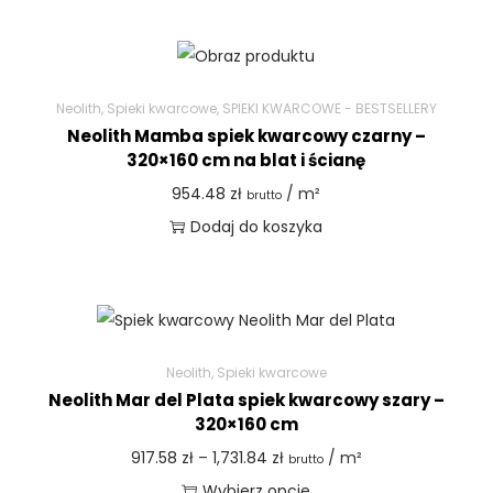
Neolith
,
Spieki kwarcowe
,
SPIEKI KWARCOWE - BESTSELLERY
Neolith Mamba spiek kwarcowy czarny –
320×160 cm na blat i ścianę
954.48
zł
/ m²
brutto
Dodaj do koszyka
Neolith
,
Spieki kwarcowe
Neolith Mar del Plata spiek kwarcowy szary –
320×160 cm
917.58
zł
–
1,731.84
zł
/ m²
brutto
Wybierz opcje