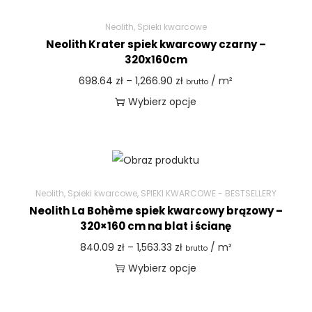
Neolith
,
Spieki kwarcowe
Neolith Krater spiek kwarcowy czarny –
320x160cm
698.64
zł
–
1,266.90
zł
/ m²
brutto
Wybierz opcje
Neolith
,
Spieki kwarcowe
,
SPIEKI KWARCOWE - BESTSELLERY
Neolith La Bohème spiek kwarcowy brązowy –
320×160 cm na blat i ścianę
840.09
zł
–
1,563.33
zł
/ m²
brutto
Wybierz opcje