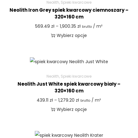
Neolith
,
Spieki kwarcowe
Neolith Iron Grey spiek kwarcowy ciemnoszary –
320×160 cm
569.49
zł
–
1,900.35
zł
/ m²
brutto
Wybierz opcje
Neolith
,
Spieki kwarcowe
Neolith Just White spiek kwarcowy biały –
320×160 cm
439.11
zł
–
1,279.20
zł
/ m²
brutto
Wybierz opcje