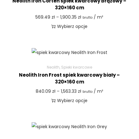
Neolith Iron Corten spiek kwarcowy brązowy –
320×160 cm
569.49
zł
–
1,900.35
zł
/ m²
brutto
Wybierz opcje
Neolith
,
Spieki kwarcowe
Neolith Iron Frost spiek kwarcowy biały –
320×160 cm
840.09
zł
–
1,563.33
zł
/ m²
brutto
Wybierz opcje