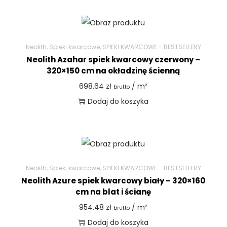
Neolith
,
Spieki kwarcowe
,
SPIEKI KWARCOWE - BESTSELLERY
Neolith Azahar spiek kwarcowy czerwony –
320×150 cm na okładzinę ścienną
698.64
zł
/ m²
brutto
Dodaj do koszyka
Neolith
,
Spieki kwarcowe
,
SPIEKI KWARCOWE - BESTSELLERY
Neolith Azure spiek kwarcowy biały – 320×160
cm na blat i ścianę
954.48
zł
/ m²
brutto
Dodaj do koszyka