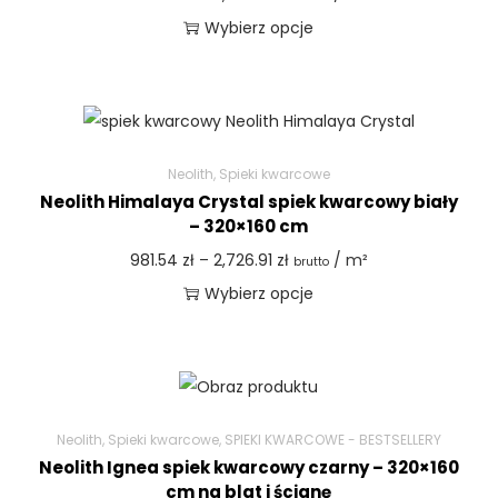
Wybierz opcje
Neolith
,
Spieki kwarcowe
Neolith Himalaya Crystal spiek kwarcowy biały
– 320×160 cm
981.54
zł
–
2,726.91
zł
/ m²
brutto
Wybierz opcje
Neolith
,
Spieki kwarcowe
,
SPIEKI KWARCOWE - BESTSELLERY
Neolith Ignea spiek kwarcowy czarny – 320×160
cm na blat i ścianę