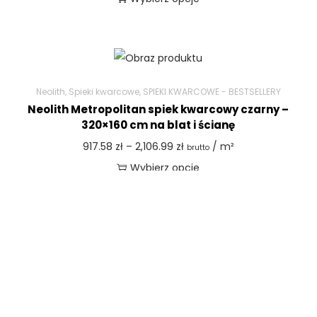
Neolith
,
Spieki kwarcowe
,
SPIEKI KWARCOWE - BESTSELLERY
Neolith Metropolitan spiek kwarcowy czarny –
320×160 cm na blat i ścianę
917.58
zł
–
2,106.99
zł
/ m²
brutto
Wybierz opcje
Neolith
,
Spieki kwarcowe
Neolith Mont Blanc spiek kwarcowy biały –
320×160 cm
659.28
zł
–
2,287.80
zł
/ m²
brutto