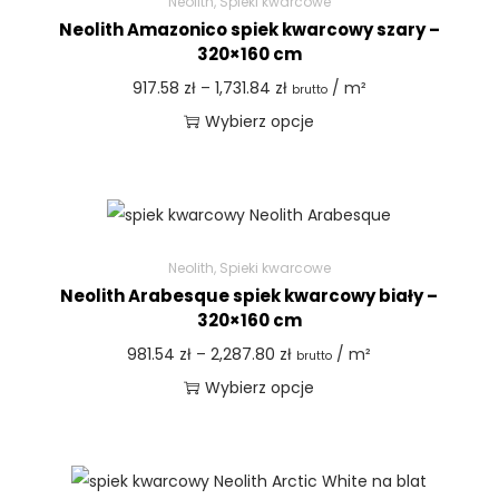
Neolith
,
Spieki kwarcowe
Neolith Amazonico spiek kwarcowy szary –
320×160 cm
917.58
zł
–
1,731.84
zł
/ m²
brutto
Wybierz opcje
Neolith
,
Spieki kwarcowe
Neolith Arabesque spiek kwarcowy biały –
320×160 cm
981.54
zł
–
2,287.80
zł
/ m²
brutto
Wybierz opcje