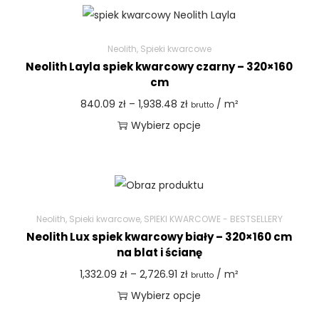
Neolith
,
Spieki kwarcowe
Neolith Layla spiek kwarcowy czarny – 320×160
cm
840.09
zł
–
1,938.48
zł
/ m²
brutto
Wybierz opcje
Neolith
,
Spieki kwarcowe
,
SPIEKI KWARCOWE - BESTSELLERY
Neolith Lux spiek kwarcowy biały – 320×160 cm
na blat i ścianę
1,332.09
zł
–
2,726.91
zł
/ m²
brutto
Wybierz opcje