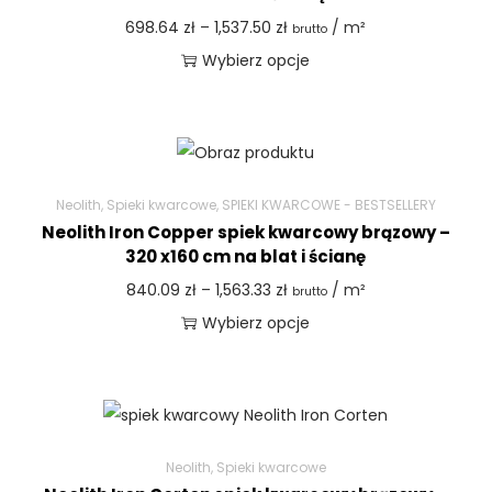
698.64
zł
–
1,537.50
zł
/ m²
brutto
Wybierz opcje
Neolith
,
Spieki kwarcowe
,
SPIEKI KWARCOWE - BESTSELLERY
Neolith Iron Copper spiek kwarcowy brązowy –
320 x160 cm na blat i ścianę
840.09
zł
–
1,563.33
zł
/ m²
brutto
Wybierz opcje
Neolith
,
Spieki kwarcowe