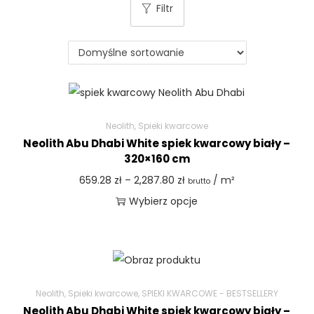
Filtr
Neolith
,
Spieki kwarcowe
Neolith Abu Dhabi White spiek kwarcowy biały –
320×160 cm
659.28
zł
–
2,287.80
zł
/ m²
brutto
Wybierz opcje
Neolith
,
Spieki kwarcowe
,
SPIEKI KWARCOWE - BESTSELLERY
Neolith Abu Dhabi White spiek kwarcowy biały –