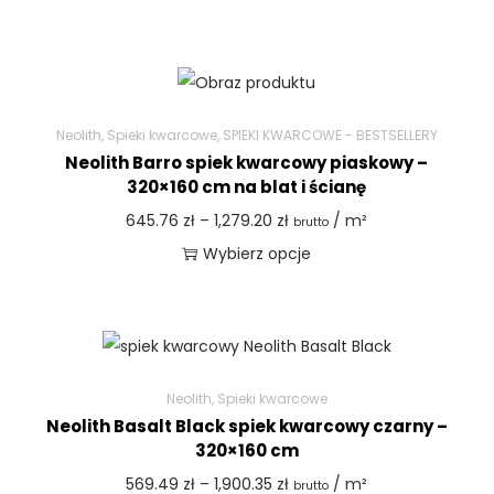
Neolith
,
Spieki kwarcowe
,
SPIEKI KWARCOWE - BESTSELLERY
Neolith Barro spiek kwarcowy piaskowy –
320×160 cm na blat i ścianę
645.76
zł
–
1,279.20
zł
/ m²
brutto
Wybierz opcje
Neolith
,
Spieki kwarcowe
Neolith Basalt Black spiek kwarcowy czarny –
320×160 cm
569.49
zł
–
1,900.35
zł
/ m²
brutto