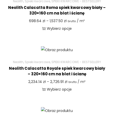
Neolith
,
Spieki kwarcowe
,
SPIEKI KWARCOWE - BESTSELLERY
Neolith Calacatta Roma spiek kwarcowy biały –
320×160 cm na blat i ścianę
698.64
zł
–
1,537.50
zł
/ m²
brutto
Wybierz opcje
Neolith
,
Spieki kwarcowe
,
SPIEKI KWARCOWE - BESTSELLERY
Neolith Calacatta Royale spiek kwarcowy biały
– 320×160 cm na blat i ścianę
2,234.14
zł
–
2,726.91
zł
/ m²
brutto
Wybierz opcje