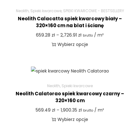
Neolith
,
Spieki kwarcowe
,
SPIEKI KWARCOWE - BESTSELLERY
Neolith Calacatta spiek kwarcowy biały –
320×160 cm na blat i ścianę
659.28
zł
–
2,726.91
zł
/ m²
brutto
Wybierz opcje
Neolith
,
Spieki kwarcowe
Neolith Calatorao spiek kwarcowy czarny –
320×160 cm
569.49
zł
–
1,900.35
zł
/ m²
brutto
Wybierz opcje