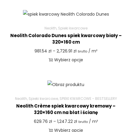
Neolith
,
Spieki kwarcowe
Neolith Colorado Dunes spiek kwarcowy biały –
320×160 cm
981.54
zł
–
2,726.91
zł
/ m²
brutto
Wybierz opcje
Neolith
,
Spieki kwarcowe
,
SPIEKI KWARCOWE - BESTSELLERY
Neolith Crème spiek kwarcowy kremowy –
320×160 cm na blat i ścianę
629.76
zł
–
1,247.22
zł
/ m²
brutto
Wybierz opcje