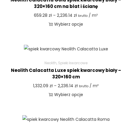
320×160 cm na blat i ścianę
659.28
zł
–
2,236.14
zł
/ m²
brutto
Wybierz opcje
Neolith
,
Spieki kwarcowe
Neolith Calacatta Luxe spiek kwarcowy biały –
320×160 cm
1,332.09
zł
–
2,236.14
zł
/ m²
brutto
Wybierz opcje