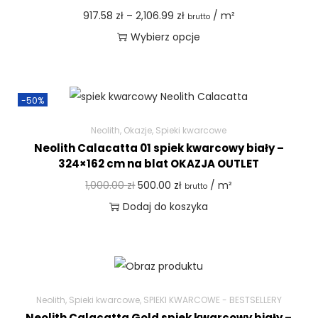
917.58
zł
–
2,106.99
zł
/ m²
brutto
Wybierz opcje
-50%
Neolith
,
Okazje
,
Spieki kwarcowe
Neolith Calacatta 01 spiek kwarcowy biały –
324×162 cm na blat OKAZJA OUTLET
1,000.00
zł
500.00
zł
/ m²
brutto
Dodaj do koszyka
Neolith
,
Spieki kwarcowe
,
SPIEKI KWARCOWE - BESTSELLERY
Neolith Calacatta Gold spiek kwarcowy biały –