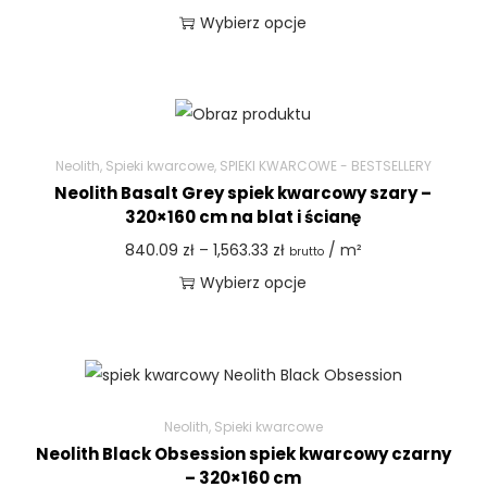
Wybierz opcje
Neolith
,
Spieki kwarcowe
,
SPIEKI KWARCOWE - BESTSELLERY
Neolith Basalt Grey spiek kwarcowy szary –
320×160 cm na blat i ścianę
840.09
zł
–
1,563.33
zł
/ m²
brutto
Wybierz opcje
Neolith
,
Spieki kwarcowe
Neolith Black Obsession spiek kwarcowy czarny
– 320×160 cm