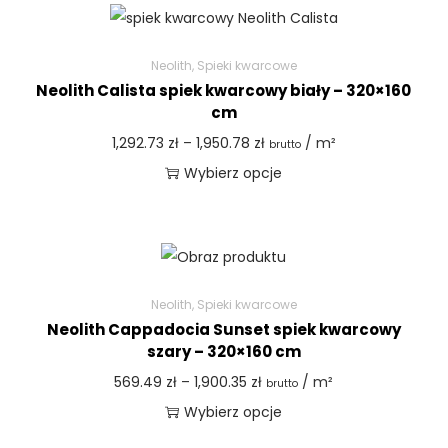
Neolith
,
Spieki kwarcowe
Neolith Calista spiek kwarcowy biały – 320×160
cm
1,292.73
zł
–
1,950.78
zł
/ m²
brutto
Wybierz opcje
Neolith
,
Spieki kwarcowe
Neolith Cappadocia Sunset spiek kwarcowy
szary – 320×160 cm
569.49
zł
–
1,900.35
zł
/ m²
brutto
Wybierz opcje