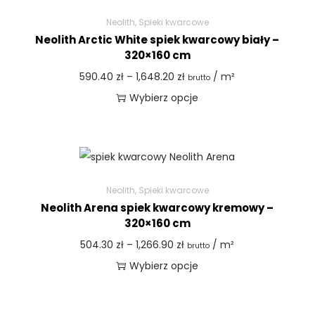
Neolith
,
Spieki kwarcowe
Neolith Arctic White spiek kwarcowy biały –
320×160 cm
590.40
zł
–
1,648.20
zł
/ m²
brutto
Wybierz opcje
Neolith
,
Spieki kwarcowe
Neolith Arena spiek kwarcowy kremowy –
320×160 cm
504.30
zł
–
1,266.90
zł
/ m²
brutto
Wybierz opcje