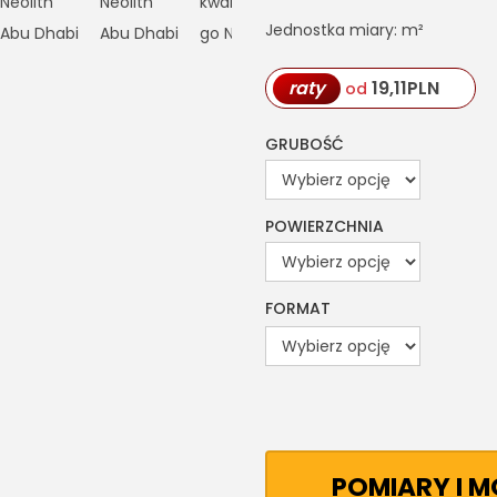
Jednostka miary: m²
raty
19,11
PLN
od
GRUBOŚĆ
POWIERZCHNIA
FORMAT
POMIARY I 