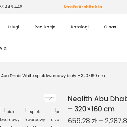
 573 446 446
Strefa Architekta
Usługi
Realizacje
Katalogi
O nas
A %
h Abu Dhabi White spiek kwarcowy biały – 320×160 cm
Neolith Abu Dhab
– 320×160 cm
659.28
zł
–
2,287.