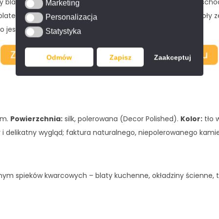
blaty łazienkowe na wymiar, panele kuchenne, parapety, schod
Marketing
Marketing
atem, która tworzy elegancki efekt monolitu. Polecamy stoły ze
Personalizacja
Personalizacja
go jest w naszym
katalogu on-line
.
Statystyka
Statystyka
Odmów
Zapisz
Zaakceptuj
mm.
Powierzchnia:
silk, polerowana (Decor Polished).
Kolor:
tło 
ny i delikatny wygląd; faktura naturalnego, niepolerowanego kam
ym spieków kwarcowych – blaty kuchenne, okładziny ścienne, toa