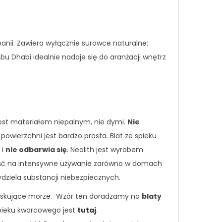
ii. Zawiera wyłącznie surowce naturalne:
Abu Dhabi idealnie nadaje się do aranżacji wnętrz
Jest materiałem niepalnym, nie dymi.
Nie
powierzchni jest bardzo prosta. Blat ze spieku
 i
nie odbarwia się
. Neolith jest wyrobem
ność na intensywne używanie zarówno w domach
ydziela substancji niebezpiecznych.
ołyskujące morze. Wzór ten doradzamy na
blaty
spieku kwarcowego jest
tutaj
.