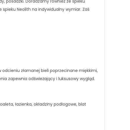
y, posadzki. Doradzamy również ze spieku
 spieku Neolith na indywidualny wymiar. Zaś
w odcieniu złamanej bieli poprzecinane miękkimi,
ienia zapewnia odświeżający i luksusowy wygląd.
leta, łazienka, okładziny podłogowe, blat