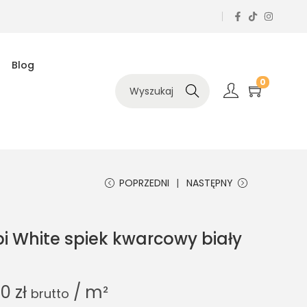
Blog
0
Szukaj
POPRZEDNI
NASTĘPNY
i White spiek kwarcowy biały
80
zł
/ m²
brutto