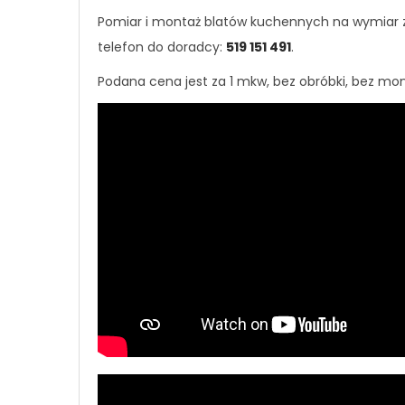
Pomiar i montaż blatów kuchennych na wymiar 
telefon do doradcy:
519 151 491
.
Podana cena jest za 1 mkw, bez obróbki, bez mon