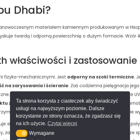
Abu Dhabi?
ltranowoczesnym materiałem kamiennym produkowanym w Hiszpan
k uzyskuje twardą i odporną powierzchnię o dużym formacie. Wzór 
th właściwości i zastosowanie
mi fizyko-mechanicznymi. Jest
odporny na szoki termiczne
. 
ć na zarysowania i ścieranie
. Zaś codzienna pielęgnacja jego 
iczne. Dodatkowo jest dożywotnio odporny na promieniowanie UV
Ta strona korzysta z ciasteczek aby świadczyć
tu z żywnością
. Dzięki niezwykłej twardości zapewnia odpor
usługi na najwyższym poziomie. Dalsze
ymuje duży ciężar i ciśnienie. Ponadto nie zawiera żywic i nie w
korzystanie ze strony oznacza, że zgadzasz się
uje słoneczne krajobrazy arabskiego wybrzeża, palący upał i p
na ich użycie.
Czytaj więcej
sady, zabudowy kominkowe ze spieku. Zaś więcej o kominkach ze 
Wymagane
Wymagane