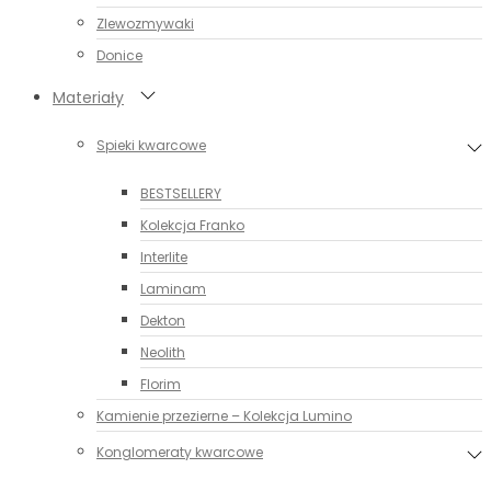
Zlewozmywaki
Donice
Materiały
Spieki kwarcowe
BESTSELLERY
Kolekcja Franko
Interlite
Laminam
Dekton
Neolith
Florim
Kamienie przezierne – Kolekcja Lumino
Konglomeraty kwarcowe