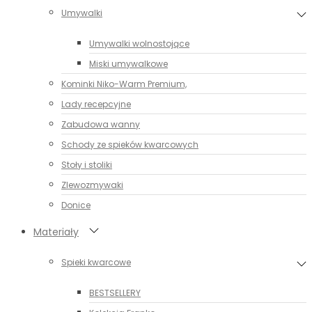
Umywalki
Umywalki wolnostojące
Miski umywalkowe
Kominki Niko-Warm Premium,
Lady recepcyjne
Zabudowa wanny
Schody ze spieków kwarcowych
Stoły i stoliki
Zlewozmywaki
Donice
Materiały
Spieki kwarcowe
BESTSELLERY