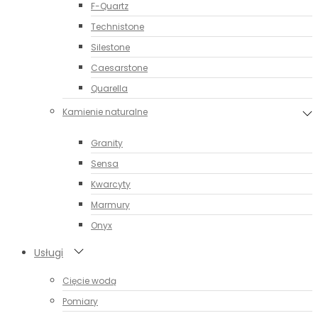
F-Quartz
Technistone
Silestone
Caesarstone
Quarella
Kamienie naturalne
Granity
Sensa
Kwarcyty
Marmury
Onyx
Usługi
Cięcie wodą
Pomiary