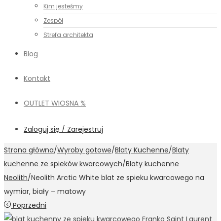
Kim jesteśmy
Zespół
Strefa architekta
Blog
Kontakt
OUTLET WIOSNA %
Zaloguj się / Zarejestruj
Strona główna
/
Wyroby gotowe
/
Blaty Kuchenne
/
Blaty
kuchenne ze spieków kwarcowych
/
Blaty kuchenne
Neolith
/
Neolith Arctic White blat ze spieku kwarcowego na
wymiar, biały – matowy
Poprzedni