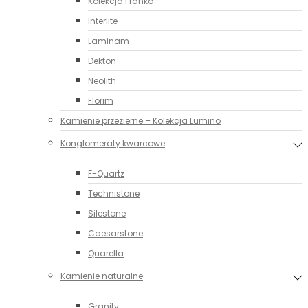
Kolekcja Franko
Interlite
Laminam
Dekton
Neolith
Florim
Kamienie przezierne – Kolekcja Lumino
Konglomeraty kwarcowe
F-Quartz
Technistone
Silestone
Caesarstone
Quarella
Kamienie naturalne
Granity