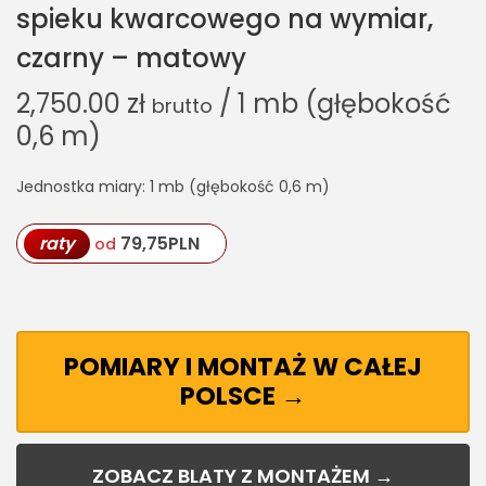
spieku kwarcowego na wymiar,
czarny – matowy
2,750.00
zł
/ 1 mb (głębokość
brutto
0,6 m)
Jednostka miary: 1 mb (głębokość 0,6 m)
raty
79,75
PLN
od
POMIARY I MONTAŻ W CAŁEJ
POLSCE →
ZOBACZ BLATY Z MONTAŻEM →