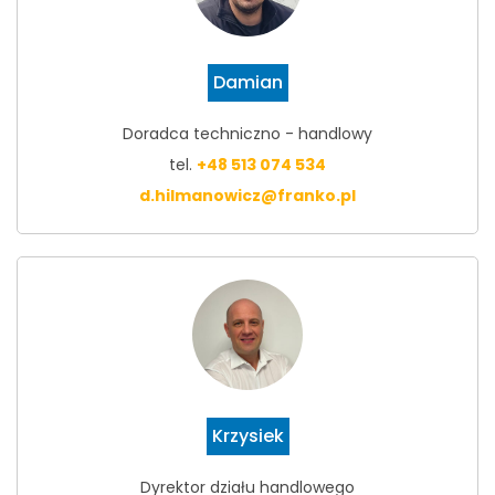
Damian
Doradca techniczno - handlowy
tel.
+48 513 074 534
d.hilmanowicz@franko.pl
Krzysiek
Dyrektor działu handlowego