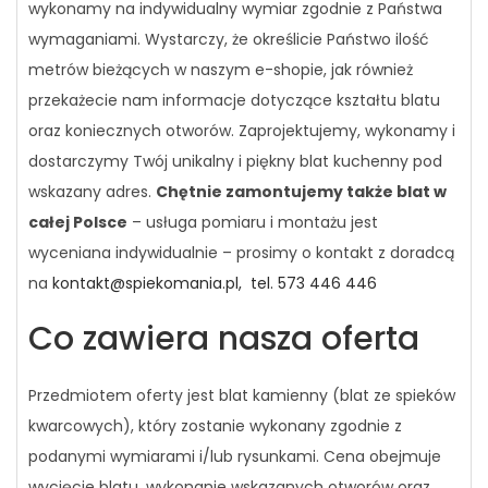
wykonamy na indywidualny wymiar zgodnie z Państwa
wymaganiami. Wystarczy, że określicie Państwo ilość
metrów bieżących w naszym e-shopie, jak również
przekażecie nam informacje dotyczące kształtu blatu
oraz koniecznych otworów. Zaprojektujemy, wykonamy i
dostarczymy Twój unikalny i piękny blat kuchenny pod
wskazany adres.
Chętnie zamontujemy także blat w
całej Polsce
– usługa pomiaru i montażu jest
wyceniana indywidualnie – prosimy o kontakt z doradcą
na
kontakt@spiekomania.pl,
tel. 573 446 446
Co zawiera nasza oferta
Przedmiotem oferty jest blat kamienny (blat ze spieków
kwarcowych), który zostanie wykonany zgodnie z
podanymi wymiarami i/lub rysunkami. Cena obejmuje
wycięcie blatu, wykonanie wskazanych otworów oraz