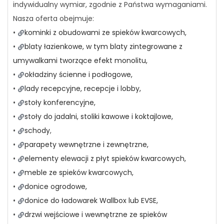
indywidualny wymiar, zgodnie z Państwa wymaganiami.
Nasza oferta obejmuje:
•
kominki z obudowami ze spieków kwarcowych,
•
blaty łazienkowe, w tym blaty zintegrowane z
umywalkami tworzące efekt monolitu,
•
okładziny ścienne i podłogowe,
•
lady recepcyjne, recepcje i lobby,
•
stoły konferencyjne,
•
stoły do jadalni, stoliki kawowe i koktajlowe,
•
schody
,
•
parapety wewnętrzne i zewnętrzne,
•
elementy elewacji z płyt spieków kwarcowych,
•
meble ze spieków kwarcowych,
•
donice ogrodowe,
•
donice do ładowarek Wallbox lub EVSE,
•
drzwi wejściowe i wewnętrzne ze spieków