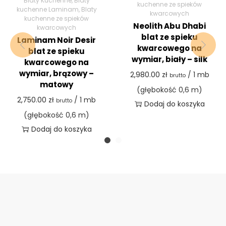
Blaty Kuchenne
,
Blaty
kuchenne ze spieków
kuchenne Laminam
,
Blaty
kwarcowych
kuchenne ze spieków
Neolith Abu Dhabi
kwarcowych
blat ze spieku
Laminam Noir Desir
kwarcowego na
blat ze spieku
wymiar, biały – silk
kwarcowego na
wymiar, brązowy –
2,980.00
zł
/ 1 mb
brutto
matowy
(głębokość 0,6 m)
2,750.00
zł
/ 1 mb
brutto
Dodaj do koszyka
(głębokość 0,6 m)
Dodaj do koszyka