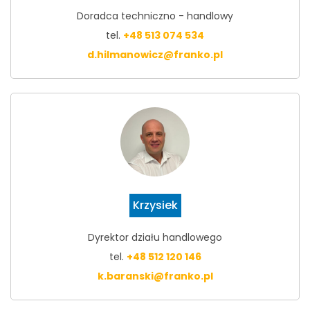
Doradca techniczno - handlowy
tel.
+48 513 074 534
d.hilmanowicz@franko.pl
Krzysiek
Dyrektor działu handlowego
tel.
+48 512 120 146
k.baranski@franko.pl