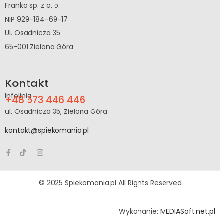
Franko sp. z o. o.
NIP 929-184-69-17
Ul. Osadnicza 35
65-001 Zielona Góra
Kontakt
Infolinia
+48 573 446 446
ul. Osadnicza 35, Zielona Góra
kontakt@spiekomania.pl
© 2025 Spiekomania.pl All Rights Reserved
Wykonanie:
MEDIASoft.net.pl