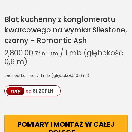
Blat kuchenny z konglomeratu
kwarcowego na wymiar Silestone,
czarny – Romantic Ash
2,800.00
zł
/ 1 mb (głębokość
brutto
0,6 m)
Jednostka miary: 1 mb (głębokość 0,6 m)
raty
81,20
PLN
od
POMIARY I MONTAŻ W CAŁEJ