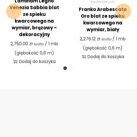
Laminam Legno
kwarcowych
Venezia Sabbia blat
Franko Arabescato
ze spieku
Oro blat ze spieku
kwarcowego na
kwarcowego na
wymiar, brązowy –
wymiar, biały
dekoracyjny
2,276.12
zł
/ 1 mb
brutto
2,750.00
zł
/ 1 mb
brutto
(głębokość 0,6 m)
(głębokość 0,6 m)
Dodaj do koszyka
Dodaj do koszyka