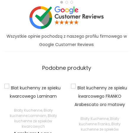
Wszystkie opinie pochodzą z naszego profilu firmowego w
Google Customer Reviews
Podobne produkty
Blaty Kuchenne
,
Blaty
kuchenne Laminam
,
Blaty
Blaty Kuchenne
,
Blaty
kuchenne ze spieków
kuchenne Franko
,
Blaty
kwarcowych
kuchenne ze spieków