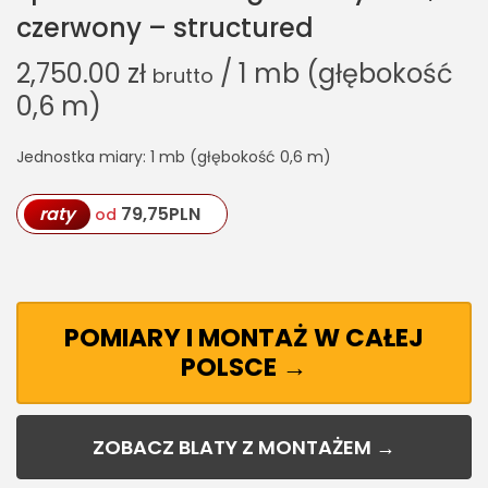
czerwony – structured
2,750.00
zł
/ 1 mb (głębokość
brutto
0,6 m)
Jednostka miary: 1 mb (głębokość 0,6 m)
raty
79,75
PLN
od
POMIARY I MONTAŻ W CAŁEJ
POLSCE →
ZOBACZ BLATY Z MONTAŻEM →