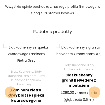
Wszystkie opinie pochodzą z naszego profilu firmowego w
Google Customer Reviews
Podobne produkty
Blaty Kuchenne
,
Blaty
kuchenne kamienne
Blaty Kuchenne
,
Blaty
Blat kuchenny
kuchenne Laminam
,
Blaty
granit Belvedere z
kuchenne ze spieków
kwarcowych
montażem
Laminam Pietra
2,390.00
zł
/ 1 mb
brutto
Grey blat ze spieku
(głębokość 0,6 m)
kwarcowego na