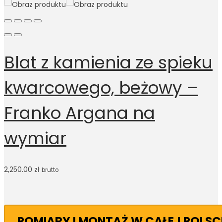
Blat z kamienia ze spieku
kwarcowego, beżowy –
Franko Argana na
wymiar
2,250.00
zł
brutto
POMIARY I MONTAŻ W CAŁEJ POLSC