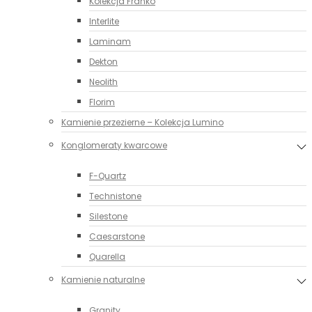
Kolekcja Franko
Interlite
Laminam
Dekton
Neolith
Florim
Kamienie przezierne – Kolekcja Lumino
Konglomeraty kwarcowe
F-Quartz
Technistone
Silestone
Caesarstone
Quarella
Kamienie naturalne
Granity