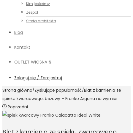
Kim jesteśmy
Zespół
Strefa architekta
Blog
Kontakt
OUTLET WIOSNA %
Zaloguj się / Zarejestruj
Strona główna
/
Zyskujące popularność
/
Blat z kamienia ze
spieku kwarcowego, beżowy – Franko Argana na wymiar
Poprzedni
Blat z kamienia ze spieku kwarcowego,