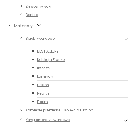
Zlewozmywaki
Donice
Materiały
Spieki kwarcowe
BESTSELLERY
Kolekcja Franko
Interlite
Laminam
Dekton
Neolith
Florim
Kamienie przezierne – Kolekcja Lumino
Konglomeraty kwarcowe