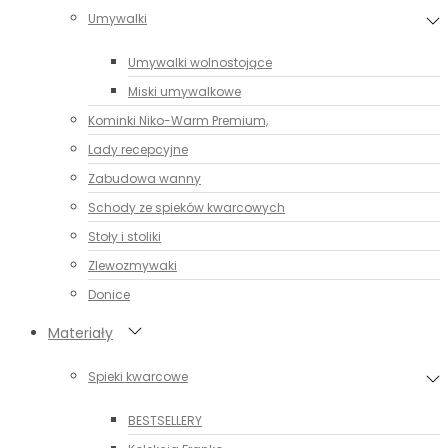
Umywalki
Umywalki wolnostojące
Miski umywalkowe
Kominki Niko-Warm Premium,
Lady recepcyjne
Zabudowa wanny
Schody ze spieków kwarcowych
Stoły i stoliki
Zlewozmywaki
Donice
Materiały
Spieki kwarcowe
BESTSELLERY