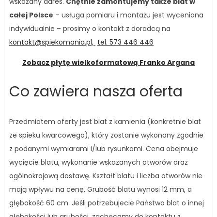
wskazany adres.
Chętnie zamontujemy także blat w
całej Polsce
– usługa pomiaru i montażu jest wyceniana
indywidualnie – prosimy o kontakt z doradcą na
kontakt@spiekomania.pl,
tel. 573 446 446
Zobacz płytę wielkoformatową Franko Argana
Co zawiera nasza oferta
Przedmiotem oferty jest blat z kamienia (konkretnie blat
ze spieku kwarcowego), który zostanie wykonany zgodnie
z podanymi wymiarami i/lub rysunkami. Cena obejmuje
wycięcie blatu, wykonanie wskazanych otworów oraz
ogólnokrajową dostawę. Kształt blatu i liczba otworów nie
mają wpływu na cenę. Grubość blatu wynosi 12 mm, a
głębokość 60 cm. Jeśli potrzebujecie Państwo blat o innej
głębokości lub grubości, zachęcamy do kontaktu z