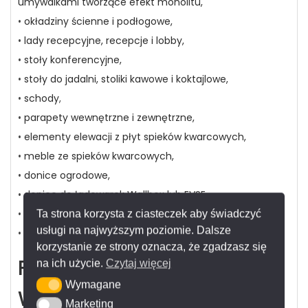
umywalkami tworzące efekt monolitu,
•
okładziny ścienne i podłogowe,
•
lady recepcyjne, recepcje i lobby,
•
stoły konferencyjne,
•
stoły do jadalni, stoliki kawowe i koktajlowe,
•
schody
,
•
parapety wewnętrzne i zewnętrzne,
•
elementy elewacji z płyt spieków kwarcowych,
•
meble ze spieków kwarcowych,
•
donice ogrodowe,
•
donice do ładowarek Wallbox lub EVSE,
•
drzwi wejściowe i wewnętrzne ze spieków kwarcowych,
Ta strona korzysta z ciasteczek aby świadczyć
usługi na najwyższym poziomie. Dalsze
•
ścianki działowe (panele) z płyt spieków kwarcowych.
korzystanie ze strony oznacza, że zgadzasz się
FRANKO – Ekspert
na ich użycie.
Czytaj więcej
Wymagane
Wymagane
Wielkiego Formatu –
Marketing
Marketing