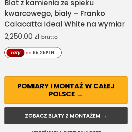
Blat z kamienia ze spieku
kwarcowego, biały – Franko
Calacatta Ideal White na wymiar
2,250.00
zł
brutto
raty
65,25
PLN
od
POMIARY I MONTAŻ W CAŁEJ
POLSCE →
ZOBACZ BLATY Z MONTAŻEM →