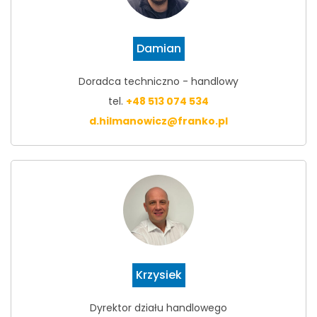
Damian
Doradca techniczno - handlowy
tel.
+48 513 074 534
d.hilmanowicz@franko.pl
Krzysiek
Dyrektor działu handlowego