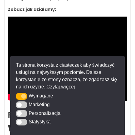
Zobacz jak działamy:
Ta strona korzysta z ciasteczek aby świadczyć
usługi na najwyższym poziomie. Dalsze
korzystanie ze strony oznacza, że zgadzasz się
na ich użycie.
Czytaj więcej
Wymagane
Wymagane
Marketing
Marketing
FRANKO –
Ekspert
Personalizacja
Personalizacja
Statystyka
Statystyka
Wielkiego Formatu –