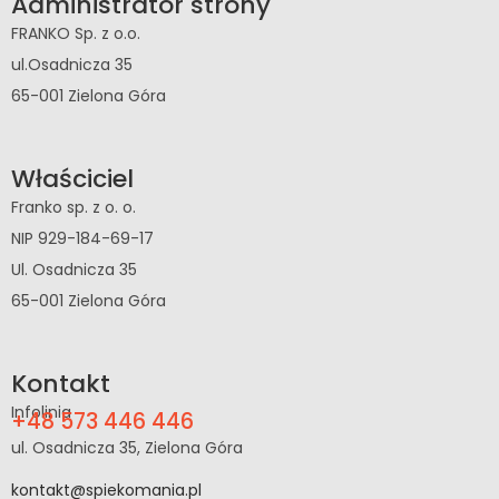
Administrator strony
FRANKO Sp. z o.o.
ul.Osadnicza 35
65-001 Zielona Góra
Właściciel
Franko sp. z o. o.
NIP 929-184-69-17
Ul. Osadnicza 35
65-001 Zielona Góra
Kontakt
Infolinia
+48 573 446 446
ul. Osadnicza 35, Zielona Góra
kontakt@spiekomania.pl