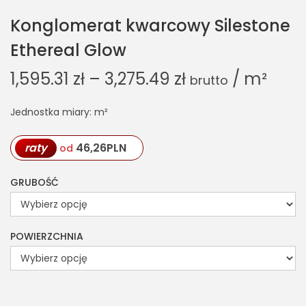
Konglomerat kwarcowy Silestone
Ethereal Glow
1,595.31
zł
–
3,275.49
zł
/ m²
brutto
Jednostka miary: m²
raty
46,26
PLN
od
GRUBOŚĆ
POWIERZCHNIA