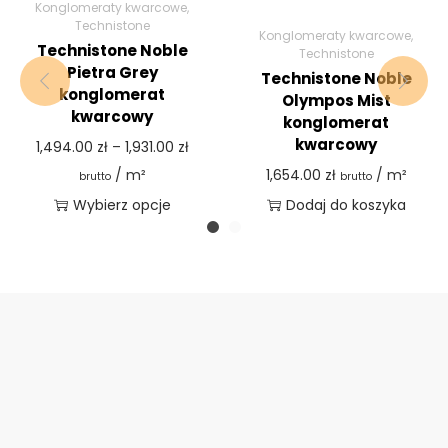
Konglomeraty kwarcowe
,
Technistone
Konglomeraty kwarcowe
,
Technistone Noble
Technistone
Pietra Grey
Technistone Noble
konglomerat
Olympos Mist
kwarcowy
konglomerat
kwarcowy
1,494.00
zł
–
1,931.00
zł
/ m²
1,654.00
zł
/ m²
brutto
brutto
Wybierz opcje
Dodaj do koszyka