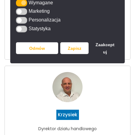
Wymagane
Wymagane
Marketing
Marketing
Damian
Personalizacja
Personalizacja
Statystyka
Statystyka
Doradca techniczno - handlowy
tel.
+48 513 074 534
Zaakcept
Odmów
Zapisz
d.hilmanowicz@franko.pl
uj
Krzysiek
Dyrektor działu handlowego