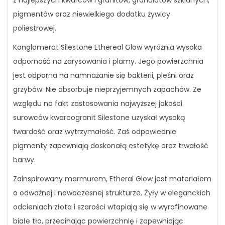
z najlepszych kwarców i granitów, granulatów szklanych,
pigmentów oraz niewielkiego dodatku żywicy
poliestrowej.
Konglomerat Silestone
Ethereal Glow
wyróżnia wysoka
odporność na zarysowania i plamy. Jego powierzchnia
jest odporna na namnażanie się bakterii, pleśni oraz
grzybów. Nie absorbuje nieprzyjemnych zapachów. Ze
względu na fakt zastosowania najwyższej jakości
surowców kwarcogranit Silestone uzyskał wysoką
twardość oraz wytrzymałość. Zaś odpowiednie
pigmenty zapewniają doskonałą estetykę oraz trwałość
barwy.
Zainspirowany marmurem, Etheral Glow jest materiałem
o odważnej i nowoczesnej strukturze. Żyły w eleganckich
odcieniach złota i szarości wtapiają się w wyrafinowane
białe tło, przecinając powierzchnię i zapewniając