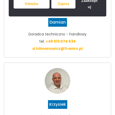
Zaakcept
Odmów
Zapisz
uj
Damian
Doradca techniczno - handlowy
tel.
+48 513 074 534
d.hilmanowicz@franko.pl
Krzysiek