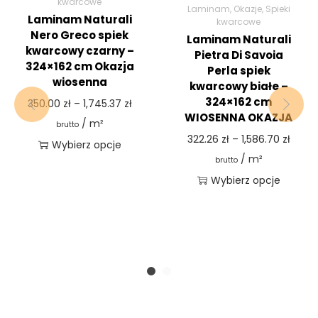
kwarcowe
Laminam
,
Okazje
,
Spieki
Laminam Naturali
kwarcowe
Nero Greco spiek
Laminam Naturali
kwarcowy czarny –
Pietra Di Savoia
324×162 cm Okazja
Perla spiek
wiosenna
kwarcowy białe –
324×162 cm
350.00
zł
–
1,745.37
zł
WIOSENNA OKAZJA
/ m²
brutto
322.26
zł
–
1,586.70
zł
Wybierz opcje
/ m²
brutto
Wybierz opcje