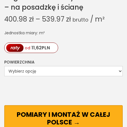
– na posadzkę i ścianę
400.98
zł
–
539.97
zł
/ m²
brutto
Jednostka miary: m²
raty
11,62
PLN
od
POWIERZCHNIA
POMIARY I MONTAŻ W CAŁEJ
POLSCE →