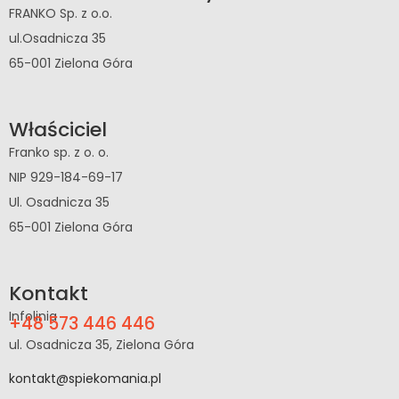
FRANKO Sp. z o.o.
ul.Osadnicza 35
65-001 Zielona Góra
Właściciel
Franko sp. z o. o.
NIP 929-184-69-17
Ul. Osadnicza 35
65-001 Zielona Góra
Kontakt
Infolinia
+48 573 446 446
ul. Osadnicza 35, Zielona Góra
kontakt@spiekomania.pl