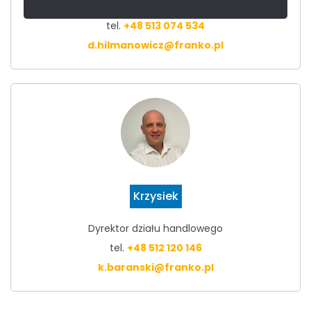
Doradca techniczno - handlowy
tel.
+48 513 074 534
d.hilmanowicz@franko.pl
Krzysiek
Dyrektor działu handlowego
tel.
+48 512 120 146
k.baranski@franko.pl