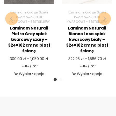
Laminam
,
Okazje
,
Spieki
Laminam
,
Okazje
,
Spieki
kwarcowe
,
SPIEKI
kwarcowe
,
SPIEKI
KWARCOWE - BESTSELLERY
KWARCOWE - BESTSELLERY
Laminam Naturali
Laminam Naturali
Pietra Grey spiek
Bianco Lasa spiek
kwarcowy szary –
kwarcowy biały –
324×162 cm na blat i
324×162 cm na blat i
ścianę
ścianę
300.00
zł
–
1,050.00
zł
322.26
zł
–
1,586.70
zł
/ m²
/ m²
brutto
brutto
Wybierz opcje
Wybierz opcje