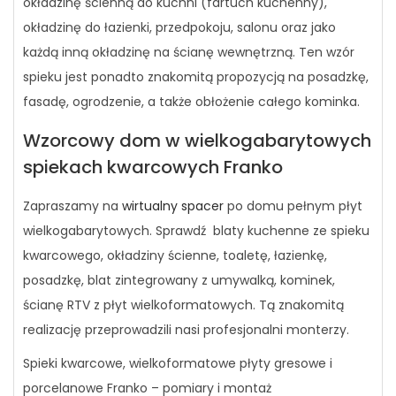
okładzinę ścienną do kuchni (fartuch kuchenny),
okładzinę do łazienki, przedpokoju, salonu oraz jako
każdą inną okładzinę na ścianę wewnętrzną. Ten wzór
spieku jest ponadto znakomitą propozycją na posadzkę,
fasadę, ogrodzenie, a także obłożenie całego kominka.
Wzorcowy dom w wielkogabarytowych
spiekach kwarcowych Franko
Zapraszamy na
wirtualny spacer
po domu pełnym płyt
wielkogabarytowych. Sprawdź blaty kuchenne ze spieku
kwarcowego, okładziny ścienne, toaletę, łazienkę,
posadzkę, blat zintegrowany z umywalką, kominek,
ścianę RTV z płyt wielkoformatowych. Tą znakomitą
realizację przeprowadzili nasi profesjonalni monterzy.
Spieki kwarcowe, wielkoformatowe płyty gresowe i
porcelanowe Franko – pomiary i montaż