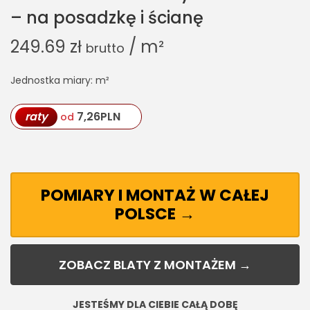
– na posadzkę i ścianę
249.69
zł
/ m²
brutto
Jednostka miary: m²
raty
7,26
PLN
od
POMIARY I MONTAŻ W CAŁEJ
POLSCE →
ZOBACZ BLATY Z MONTAŻEM →
JESTEŚMY DLA CIEBIE CAŁĄ DOBĘ