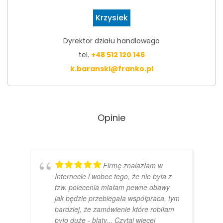
Krzysiek
Dyrektor działu handlowego
tel.
+48 512 120 146
k.baranski@franko.pl
Opinie
Firmę znalazłam w
Internecie i wobec tego, że nie była z
tzw. polecenia miałam pewne obawy
jak będzie przebiegała współpraca, tym
bardziej, że zamówienie które robiłam
było duże - blaty
... Czytaj więcej