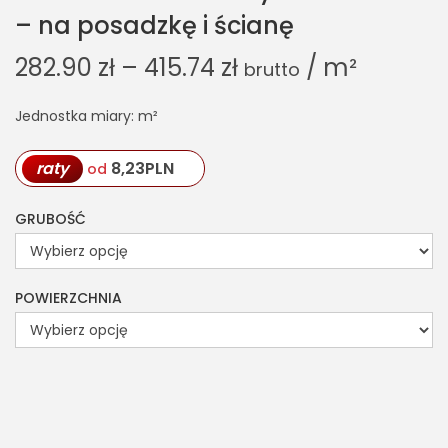
– na posadzkę i ścianę
282.90
zł
–
415.74
zł
/ m²
brutto
Jednostka miary: m²
raty
8,23
PLN
od
GRUBOŚĆ
POWIERZCHNIA