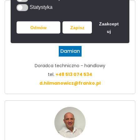
Statystyka
Statystyka
Zaakcept
Odmów
Zapisz
uj
Damian
Doradca techniczno - handlowy
tel.
+48 513 074 534
d.hilmanowicz@franko.pl