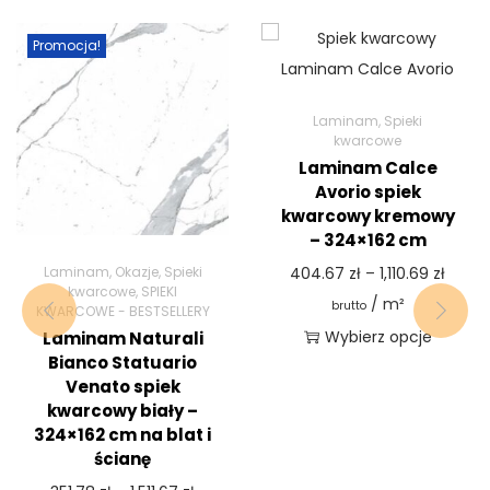
Promocja!
Laminam
,
Spieki
kwarcowe
Laminam Calce
Avorio spiek
kwarcowy kremowy
– 324×162 cm
Laminam
,
Okazje
,
Spieki
404.67
zł
–
1,110.69
zł
kwarcowe
,
SPIEKI
/ m²
brutto
KWARCOWE - BESTSELLERY
Wybierz opcje
Laminam Naturali
Bianco Statuario
Venato spiek
kwarcowy biały –
324×162 cm na blat i
ścianę