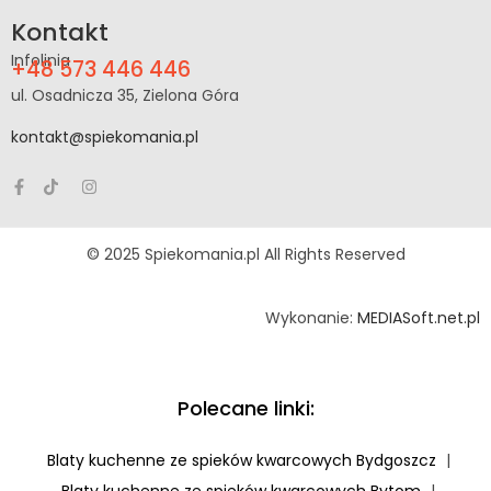
Kontakt
Infolinia
+48 573 446 446
ul. Osadnicza 35, Zielona Góra
kontakt@spiekomania.pl
© 2025 Spiekomania.pl All Rights Reserved
Wykonanie:
MEDIASoft.net.pl
Polecane linki:
Blaty kuchenne ze spieków kwarcowych Bydgoszcz
|
Blaty kuchenne ze spieków kwarcowych Bytom
|