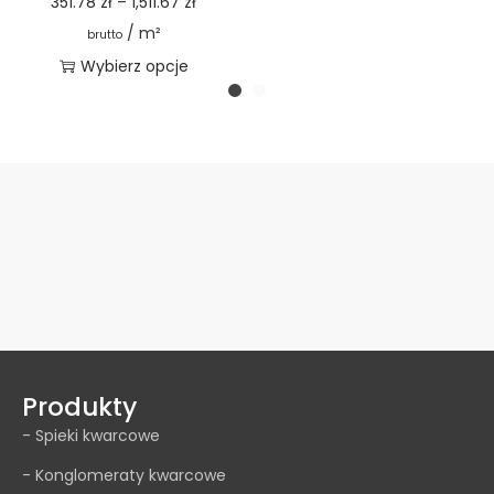
351.78
zł
–
1,511.67
zł
/ m²
brutto
Wybierz opcje
Produkty
- Spieki kwarcowe
- Konglomeraty kwarcowe