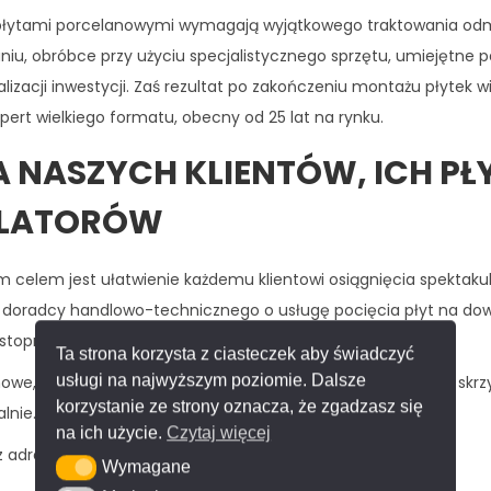
e płytami porcelanowymi wymagają wyjątkowego traktowania od
iu, obróbce przy użyciu specjalistycznego sprzętu, umiejętne 
izacji inwestycji. Zaś rezultat po zakończeniu montażu płytek 
ert wielkiego formatu, obecny od 25 lat na rynku.
A NASZYCH KLIENTÓW, ICH PŁ
ALATORÓW
ym celem jest ułatwienie każdemu klientowi osiągnięcia spektaku
 doradcy handlowo-technicznego o usługę pocięcia płyt na do
stopni).
Ta strona korzysta z ciasteczek aby świadczyć
usługi na najwyższym poziomie. Dalsze
lanowe, a także gotowe elementy zapakujemy do bezpiecznej skrz
korzystanie ze strony oznacza, że zgadzasz się
lnie.
na ich użycie.
Czytaj więcej
z adresu rozładunku na
kontakt@spiekomania.pl
Wymagane
Wymagane