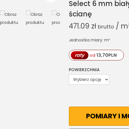
Select 6 mm biał
ścianę
471.09
zł
/ m
brutto
Jednostka miary: m²
raty
13,70
PLN
od
POWIERZCHNIA
POMIARY I 