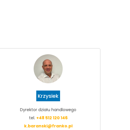
Krzysiek
Dyrektor działu handlowego
tel.
+48 512 120 146
k.baranski@franko.pl