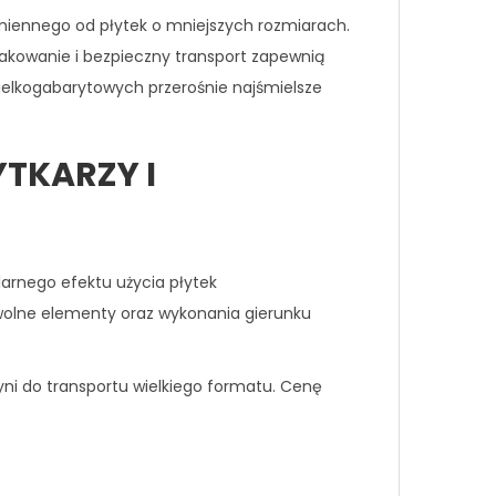
miennego od płytek o mniejszych rozmiarach.
pakowanie i bezpieczny transport zapewnią
wielkogabarytowych przerośnie najśmielsze
YTKARZY I
larnego efektu użycia płytek
wolne elementy oraz wykonania gierunku
yni do transportu wielkiego formatu. Cenę