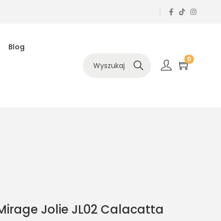
Blog
0
Szukaj
irage Jolie JL02 Calacatta