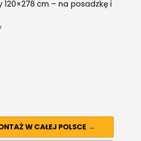
y 120×278 cm – na posadzkę i
²
MONTAŻ W CAŁEJ POLSCE →