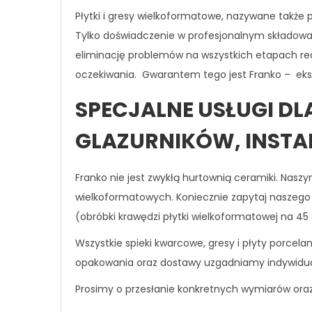
Płytki i gresy wielkoformatowe, nazywane takż
Tylko doświadczenie w profesjonalnym składowan
eliminację problemów na wszystkich etapach real
oczekiwania. Gwarantem tego jest Franko – eksp
SPECJALNE USŁUGI DL
GLAZURNIKÓW, INST
Franko nie jest zwykłą hurtownią ceramiki. Nasz
wielkoformatowych. Koniecznie zapytaj naszego
(obróbki krawędzi płytki wielkoformatowej na 45 
Wszystkie spieki kwarcowe, gresy i płyty porce
opakowania oraz dostawy uzgadniamy indywidua
Prosimy o przesłanie konkretnych wymiarów ora