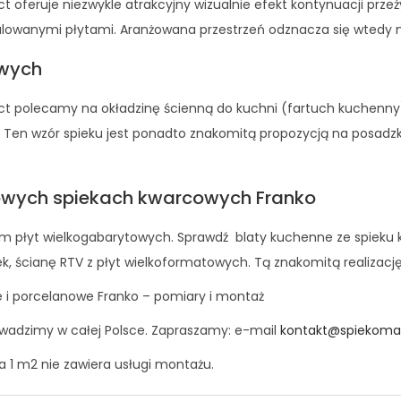
t oferuje niezwykle atrakcyjny wizualnie efekt kontynuacji prze
talowanymi płytami. Aranżowana przestrzeń odznacza się wtedy n
owych
ct polecamy na okładzinę ścienną do kuchni (fartuch kuchenny), 
 Ten wzór spieku jest ponadto znakomitą propozycją na posadzk
wych spiekach kwarcowych Franko
 płyt wielkogabarytowych. Sprawdź blaty kuchenne ze spieku kw
, ścianę RTV z płyt wielkoformatowych. Tą znakomitą realizację 
 i porcelanowe Franko – pomiary i montaż
wadzimy w całej Polsce. Zapraszamy: e-mail
kontakt@spiekoman
a 1 m2 nie zawiera usługi montażu.