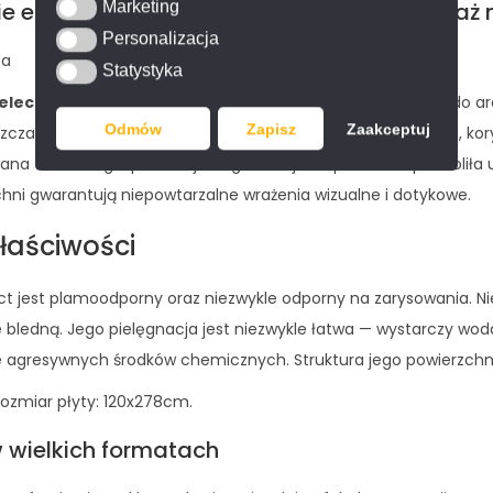
 elementów, jak również instalację montaż n
Marketing
Marketing
Personalizacja
Personalizacja
ta
Statystyka
Statystyka
elect
o grubości 6 mm jest najwyższej jakości materiałem do ara
Odmów
Zapisz
Zaakceptuj
cza na ścianach kuchennych (jako fartuch), łazienkowych, koryt
a technologia produkcji w ogromnej temperaturze pozwoliła u
chni gwarantują niepowtarzalne wrażenia wizualne i dotykowe.
łaściwości
ect jest plamoodporny oraz niezwykle odporny na zarysowania. N
e bledną. Jego pielęgnacja jest niezwykle łatwa — wystarczy wo
 agresywnych środków chemicznych. Struktura jego powierzchni un
Rozmiar płyty: 120x278cm.
w wielkich formatach