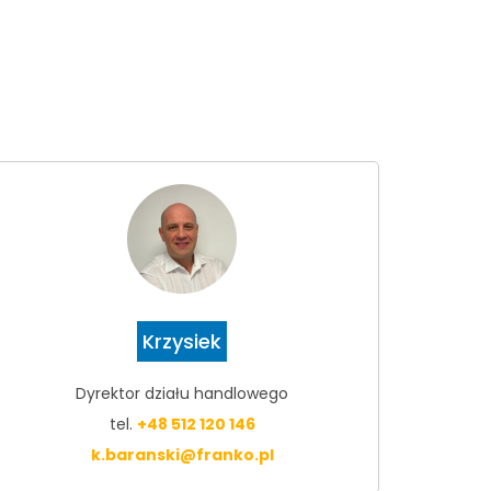
Krzysiek
Dyrektor działu handlowego
tel.
+48 512 120 146
k.baranski@franko.pl