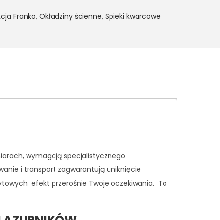
kcja Franko
,
Okładziny ścienne
,
Spieki kwarcowe
miarach, wymagają specjalistycznego
wanie i transport zagwarantują uniknięcie
rytowych efekt przerośnie Twoje oczekiwania.
To
 GLAZURNIKÓW