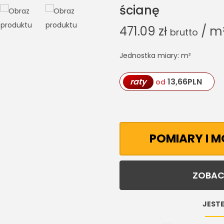
ścianę
471.09
zł
/ m
brutto
Jednostka miary: m²
raty
13,66
PLN
od
POMIARY I 
ZOBAC
JESTE