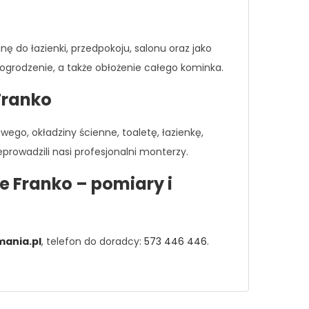
 do łazienki, przedpokoju, salonu oraz jako
 ogrodzenie, a także obłożenie całego kominka.
Franko
go, okładziny ścienne, toaletę, łazienkę,
rowadzili nasi profesjonalni monterzy.
e Franko – pomiary i
ania.pl
, telefon do doradcy:
573 446 446
.