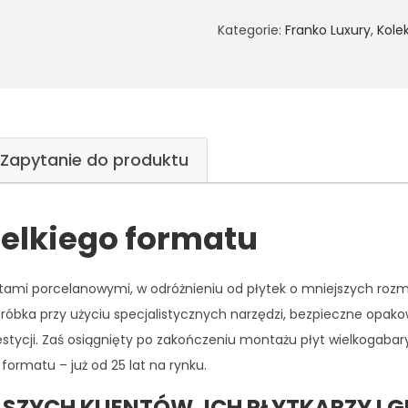
Kategorie:
Franko Luxury
,
Kole
Zapytanie do produktu
ielkiego formatu
tami porcelanowymi, w odróżnieniu od płytek o mniejszych roz
róbka przy użyciu specjalistycznych narzędzi, bezpieczne opako
estycji. Zaś osiągnięty po zakończeniu montażu płyt wielkogaba
formatu – już od 25 lat na rynku.
SZYCH KLIENTÓW, ICH PŁYTKARZY I