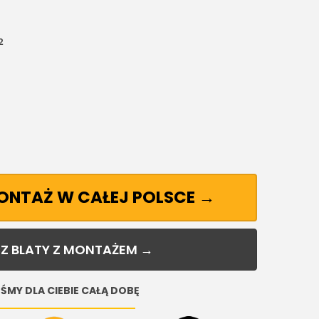
²
MONTAŻ W CAŁEJ POLSCE →
Z BLATY Z MONTAŻEM →
ŚMY DLA CIEBIE CAŁĄ DOBĘ