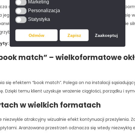
Marketing
Marketing
a się znakomitą odpornością na plamy. Jest niezwykle odporny 
Personalizacja
Personalizacja
 jego odcień nie blednie. Spiek Onyce ON04 Rose
wyróżnia się 
Statystyka
Statystyka
arwieniom. Spiek kwarcowy jest również odporny na działanie s
 grzybów.
Odmów
Zapisz
Zaakceptuj
yty:
120×278
cm.
“book match” – wielkoformatowe okł
się efektem “book match”. Polega on na instalacji sąsiadującyc
. Dzięki temu klient uzyskuje wrażenie ciągłości, porządku i sym
łytach w wielkich formatach
niezwykle atrakcyjny wizualnie efekt kontynuacji przeżylenia. 
 płytami. Aranżowana przestrzeń odznacza się wtedy niezwykłą e