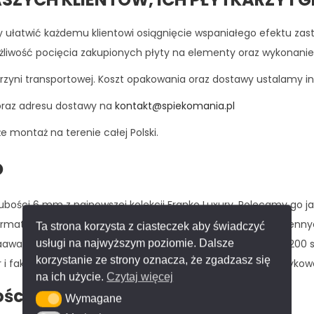
by ułatwić każdemu klientowi osiągnięcie wspaniałego efektu zas
ość pocięcia zakupionych płyty na elementy oraz wykonanie gie
zyni transportowej. Koszt opakowania oraz dostawy ustalamy in
oraz adresu dostawy na
kontakt@spiekomania.pl
 montaż na terenie całej Polski.
o
ubości 6 mm z najnowszej kolekcji Franko Luxury. Polecamy go jak
oformatowa idealnie sprawdzi się zwłaszcza na ścianach kuchenny
Ta strona korzysta z ciasteczek aby świadczyć
wansowana technologia obróbki w temperaturze ponad 1200 sto
usługi na najwyższym poziomie. Dalsze
korzystanie ze strony oznacza, że zgadzasz się
r i faktura powierzchni zapewniają wyjątkowe wrażenia dotykowe
na ich użycie.
Czytaj więcej
ości
Wymagane
Wymagane