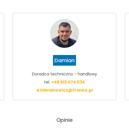
Damian
Doradca techniczno - handlowy
tel.
+48 513 074 534
d.hilmanowicz@franko.pl
Opinie