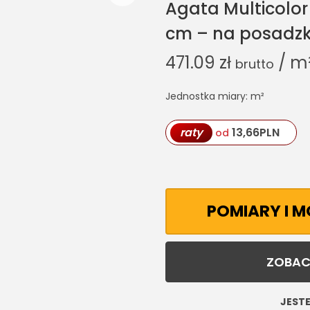
Agata Multicolo
cm – na posadzkę
471.09
zł
/ m
brutto
Jednostka miary: m²
raty
13,66
PLN
od
POMIARY I 
ZOBAC
JESTE