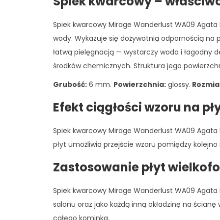
Spiek kwarcowy – właściw
Spiek kwarcowy Mirage Wanderlust WA09 Agata Mu
wody. Wykazuje się dożywotnią odpornością na p
łatwą pielęgnacją — wystarczy woda i łagodny de
środków chemicznych. Struktura jego powierzchni 
Grubość:
6 mm.
Powierzchnia:
glossy.
Rozmiar
Efekt ciągłości wzoru na p
Spiek kwarcowy Mirage Wanderlust WA09 Agata Mul
płyt umożliwia przejście wzoru pomiędzy kolejn
Zastosowanie płyt wielko
Spiek kwarcowy Mirage Wanderlust WA09 Agata Mu
salonu oraz jako każdą inną okładzinę na ścianę
całego kominka.