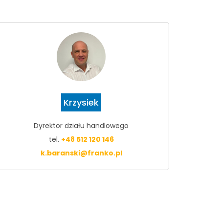
Krzysiek
Dyrektor działu handlowego
tel.
+48 512 120 146
k.baranski@franko.pl