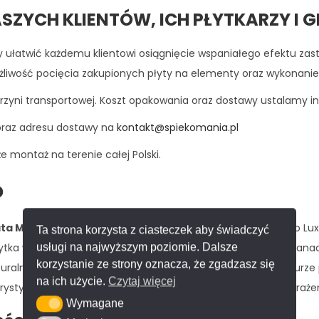
SZYCH KLIENTÓW, ICH PŁYTKARZY I
by ułatwić każdemu klientowi osiągnięcie wspaniałego efektu zas
ość pocięcia zakupionych płyty na elementy oraz wykonanie gie
zyni transportowej. Koszt opakowania oraz dostawy ustalamy in
oraz adresu dostawy na
kontakt@spiekomania.pl
 montaż na terenie całej Polski.
o
a Multicolor
o grubości 6 mm z najnowszej kolekcji Franko Lux
Ta strona korzysta z ciasteczek aby świadczyć
 Płytka wielkoformatowa idealnie sprawdzi się zwłaszcza na ścia
usługi na najwyższym poziomie. Dalsze
korzystanie ze strony oznacza, że zgadzasz się
uralnego. Zaawansowana technologia obróbki w temperaturze p
na ich użycie.
Czytaj więcej
orystyka, wzór i faktura powierzchni zapewniają wyjątkowe wraże
Wymagane
Wymagane