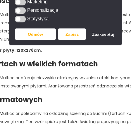
ości
Marketing
Marketing
Personalizacja
Personalizacja
lticolor odznacza się znakomitą odpornością na plamy. Jest n
Statystyka
Statystyka
romieniowanie UV, a jego odcień nie blednie. Spiek Wanderlust 
tergent, a powierzchnia nie ulega odbarwieniom. Spiek kwarcowy
Odmów
Zapisz
Zaakceptuj
uniemożliwia rozwój pleśni, bakterii i grzybów.
 płyty: 120x278cm.
łytach w wielkich formatach
ticolor oferuje niezwykle atrakcyjny wizualnie efekt kontynuac
o instalowanymi płytami. Aranżowana przestrzeń odznacza się wt
formatowych
lticolor polecamy na okładzinę ścienną do kuchni (fartuch kuch
 wewnętrzną. Ten wzór spieku jest także świetną propozycją na p