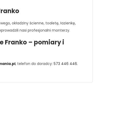
Franko
go, okładziny ścienne, toaletę, łazienkę,
rowadzili nasi profesjonalni monterzy.
e Franko – pomiary i
ania.pl
, telefon do doradcy:
573 446 446
.