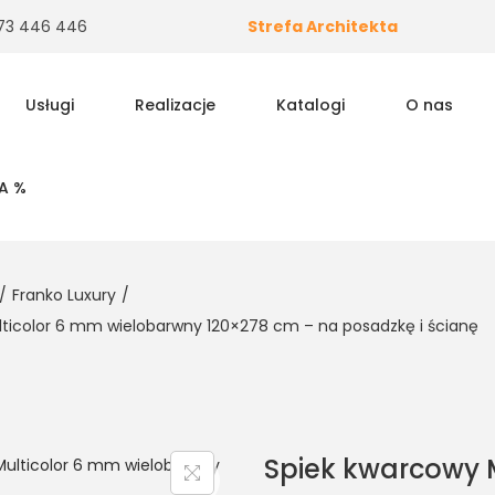
 573 446 446
Strefa Architekta
Usługi
Realizacje
Katalogi
O nas
A %
/
Franko Luxury
/
ticolor 6 mm wielobarwny 120×278 cm – na posadzkę i ścianę
Spiek kwarcowy 