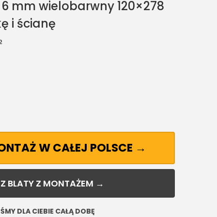
r 6 mm wielobarwny 120×278
 i ścianę
²
MONTAŻ W CAŁEJ POLSCE →
Z BLATY Z MONTAŻEM →
ŚMY DLA CIEBIE CAŁĄ DOBĘ