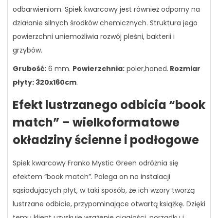
odbarwieniom. Spiek kwarcowy jest również odporny na
działanie silnych środków chemicznych. Struktura jego
powierzchni uniemożliwia rozwój pleśni, bakterii i
grzybów.
Grubość:
6 mm.
Powierzchnia:
poler,honed.
Rozmiar
płyty: 320x160cm
.
Efekt lustrzanego odbicia “book
match” – wielkoformatowe
okładziny ścienne i podłogowe
Spiek kwarcowy Franko Mystic Green odróżnia się
efektem “book match”. Polega on na instalacji
sąsiadujących płyt, w taki sposób, że ich wzory tworzą
lustrzane odbicie, przypominające otwartą książkę. Dzięki
temu klient uzyskuje wrażenie ciągłości, porządku i