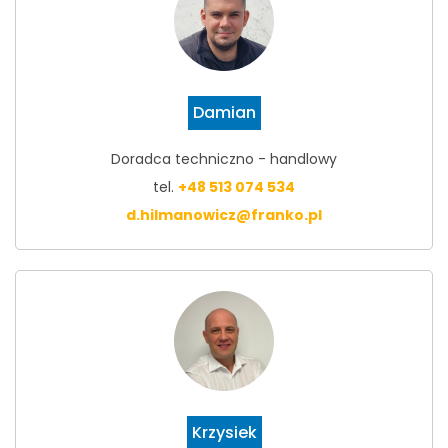
Damian
Doradca techniczno - handlowy
tel.
+48 513 074 534
d.hilmanowicz@franko.pl
Krzysiek