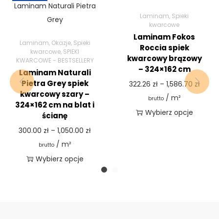
Laminam
,
Spieki
kwarcowe
Laminam Fokos
Laminam
,
Okazje
,
Spieki
Roccia spiek
kwarcowe
,
SPIEKI
kwarcowy brązowy
KWARCOWE - BESTSELLERY
– 324×162 cm
Laminam Naturali
Pietra Grey spiek
322.26
zł
–
1,586.70
zł
kwarcowy szary –
/ m²
brutto
324×162 cm na blat i
Wybierz opcje
ścianę
300.00
zł
–
1,050.00
zł
/ m²
brutto
Wybierz opcje