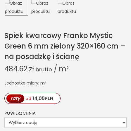
Spiek kwarcowy Franko Mystic
Green 6 mm zielony 320×160 cm –
na posadzkę i ścianę
484.62
zł
/ m²
brutto
Jednostka miary: m²
raty
14,05
PLN
od
POWIERZCHNIA