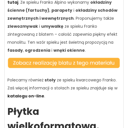
tutaj
. Ze spieku Franko Alpino wykonamy
okładziny
ścienne (fartuchy)
,
parapety
i
okładziny schodów
zewnętrznych i wewnętrznych
. Proponujemy także
zlewozmywak
i
umywalkę
ze spieku Franko
zintegrowaną z blatem – całość zapewnia piękny efekt
monolitu. Ten wzór spieku jest świetną propozycją na
fasady
,
ogrodzenia
i
wnęki okienne
.
Polecamy również
stoły
ze spieku kwarcowego Franko.
Zaś więcej informacji o stołach ze spieku znajduje się w
katalogu on-line
.
Płytka
wielkoformatowa,