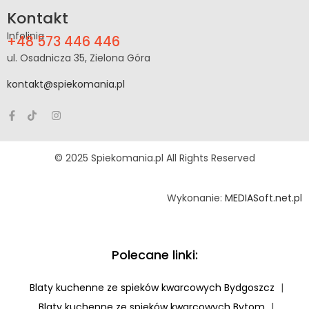
Kontakt
Infolinia
+48 573 446 446
ul. Osadnicza 35, Zielona Góra
kontakt@spiekomania.pl
© 2025 Spiekomania.pl All Rights Reserved
Wykonanie:
MEDIASoft.net.pl
Polecane linki:
Blaty kuchenne ze spieków kwarcowych Bydgoszcz
|
Blaty kuchenne ze spieków kwarcowych Bytom
|