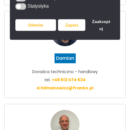
Statystyka
Statystyka
Zaakcept
Odmów
Zapisz
uj
Damian
Doradca techniczno - handlowy
tel.
+48 513 074 534
d.hilmanowicz@franko.pl