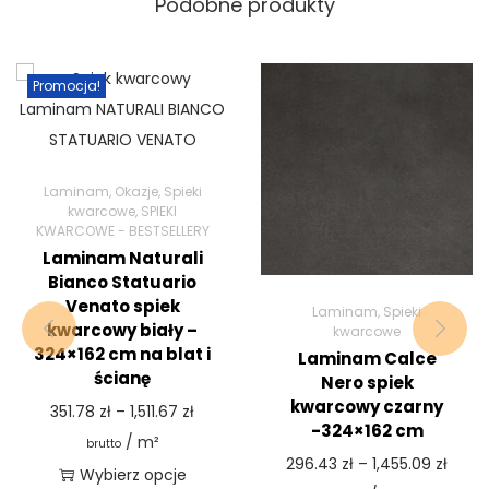
Podobne produkty
Promocja!
Laminam
,
Okazje
,
Spieki
kwarcowe
,
SPIEKI
KWARCOWE - BESTSELLERY
Laminam Naturali
Bianco Statuario
Venato spiek
Laminam
,
Spieki
kwarcowy biały –
kwarcowe
324×162 cm na blat i
Laminam Calce
ścianę
Nero spiek
kwarcowy czarny
351.78
zł
–
1,511.67
zł
-324×162 cm
/ m²
brutto
296.43
zł
–
1,455.09
zł
Wybierz opcje