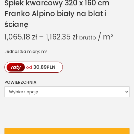
Spiek kwarcowy 320 x 160 cm
Franko Alpino biały na blat i
ścianę
1,065.18
zł
–
1,162.35
zł
/ m²
brutto
Jednostka miary: m²
raty
30,89
PLN
od
POWIERZCHNIA