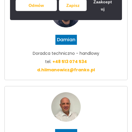
Zaakcept
Odmów
Zapisz
uj
Damian
Doradca techniczno - handlowy
tel.
+48 513 074 534
d.hilmanowicz@franko.pl