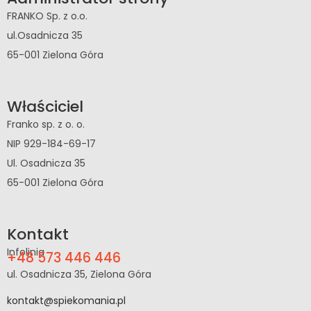
FRANKO Sp. z o.o.
ul.Osadnicza 35
65-001 Zielona Góra
Właściciel
Franko sp. z o. o.
NIP 929-184-69-17
Ul. Osadnicza 35
65-001 Zielona Góra
Kontakt
Infolinia
+48 573 446 446
ul. Osadnicza 35, Zielona Góra
kontakt@spiekomania.pl