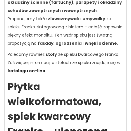
okładziny ścienne (fartuchy)
,
parapety
i
okładziny
schodów
zewnętrznych i wewnętrznych
.
Proponujemy także
zlewozmywak
i
umywalkę
ze
spieku Franko zintegrowaną z blatem – całość zapewnia
piękny efekt monolitu. Ten wzór spieku jest świetną
propozycją na
fasady
,
ogrodzenia
i
wnęki okienne
.
Polecamy również
stoły
ze spieku kwarcowego Franko.
Zaś więcej informacji o stołach ze spieku znajduje się w
katalogu on-line
.
Płytka
wielkoformatowa,
spiek kwarcowy