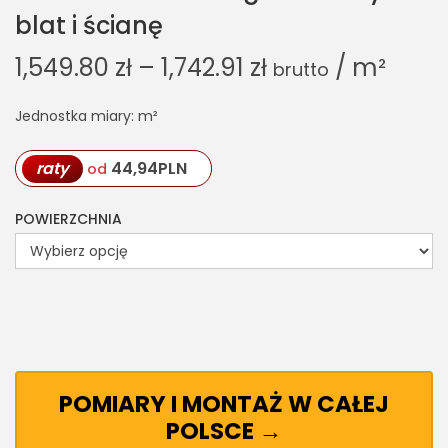
blat i ścianę
1,549.80
zł
–
1,742.91
zł
/ m²
brutto
Jednostka miary: m²
raty
44,94
PLN
od
POWIERZCHNIA
POMIARY I MONTAŻ W CAŁEJ
POLSCE →