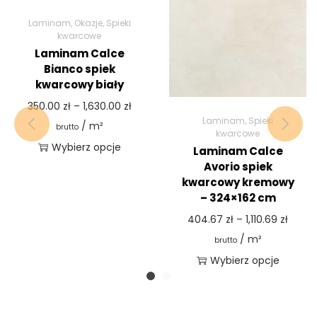
Laminam
,
Okazje
,
Spieki
kwarcowe
Laminam Calce
Bianco spiek
kwarcowy biały
350.00
zł
–
1,630.00
zł
Laminam
,
Spieki
/ m²
brutto
kwarcowe
Wybierz opcje
Laminam Calce
Avorio spiek
kwarcowy kremowy
– 324×162 cm
404.67
zł
–
1,110.69
zł
/ m²
brutto
Wybierz opcje