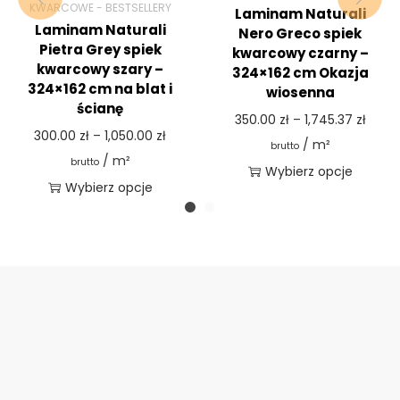
KWARCOWE - BESTSELLERY
Laminam Naturali
Laminam Naturali
Nero Greco spiek
Pietra Grey spiek
kwarcowy czarny –
kwarcowy szary –
324×162 cm Okazja
324×162 cm na blat i
wiosenna
ścianę
350.00
zł
–
1,745.37
zł
300.00
zł
–
1,050.00
zł
/ m²
brutto
/ m²
brutto
Wybierz opcje
Wybierz opcje