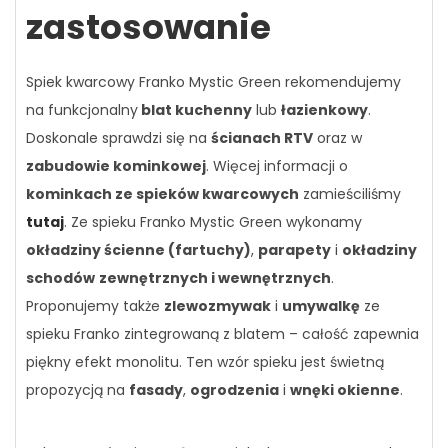
zastosowanie
Spiek kwarcowy Franko Mystic Green rekomendujemy
na funkcjonalny
blat kuchenny
lub
łazienkowy
.
Doskonale sprawdzi się na
ścianach RTV
oraz w
zabudowie kominkowej
. Więcej informacji o
kominkach ze spieków kwarcowych
zamieściliśmy
tutaj
. Ze spieku Franko Mystic Green wykonamy
okładziny ścienne (fartuchy)
,
parapety
i
okładziny
schodów
zewnętrznych i wewnętrznych
.
Proponujemy także
zlewozmywak
i
umywalkę
ze
spieku Franko zintegrowaną z blatem – całość zapewnia
piękny efekt monolitu. Ten wzór spieku jest świetną
propozycją na
fasady
,
ogrodzenia
i
wnęki okienne
.