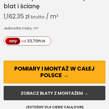
blat i ścianę
1,162.35
zł
/ m²
brutto
Jednostka miary: m²
raty
33,70
PLN
od
POMIARY I MONTAŻ W CAŁEJ
POLSCE →
ZOBACZ BLATY Z MONTAŻEM →
JESTEŚMY DLA CIEBIE CAŁĄ DOBĘ