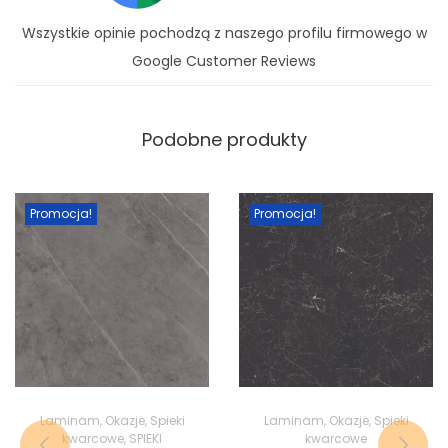
Wszystkie opinie pochodzą z naszego profilu firmowego w
Google Customer Reviews
Podobne produkty
Promocja!
Promocja!
Laminam
,
Okazje
,
Spieki
Laminam
,
Okazje
,
Spieki
kwarcowe
,
SPIEKI
kwarcowe