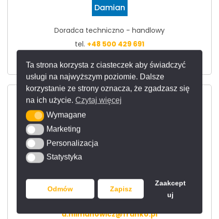
Damian
Doradca techniczno - handlowy
tel.
+48 500 429 691
d.niezgodzki@franko.pl
Ta strona korzysta z ciasteczek aby świadczyć
usługi na najwyższym poziomie. Dalsze
korzystanie ze strony oznacza, że zgadzasz się
na ich użycie.
Czytaj więcej
Wymagane
Wymagane
Marketing
Marketing
Personalizacja
Personalizacja
Statystyka
Statystyka
Damian
Zaakcept
Doradca techniczno - handlowy
Odmów
Zapisz
uj
tel.
+48 513 074 534
d.hilmanowicz@franko.pl