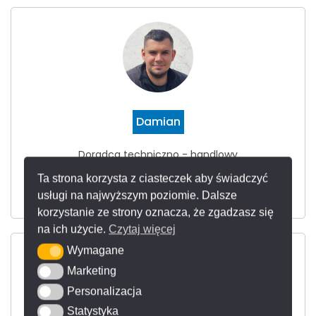
Damian
Doradca techniczno - handlowy
tel.
+48 513 074 534
Ta strona korzysta z ciasteczek aby świadczyć
d.hilmanowicz@franko.pl
usługi na najwyższym poziomie. Dalsze
korzystanie ze strony oznacza, że zgadzasz się
na ich użycie.
Czytaj więcej
Wymagane
Wymagane
Marketing
Marketing
Personalizacja
Personalizacja
Statystyka
Statystyka