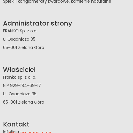
Spieki i konglomeraty kwarcowe, kamienie naturalne
Administrator strony
FRANKO Sp. z o.o.
ul.Osadnicza 35
65-001 Zielona Góra
Właściciel
Franko sp. z o. o.
NIP 929-184-69-17
Ul. Osadnicza 35
65-001 Zielona Góra
Kontakt
Infolinia