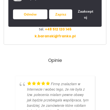
Krzysiek
Zaakcept
Odmów
Zapisz
uj
Dyrektor działu handlowego
tel.
+48 512 120 146
k.baranski@franko.pl
Opinie
Firmę znalazłam w
Internecie i wobec tego, że nie była z
tzw. polecenia miałam pewne obawy
jak będzie przebiegała współpraca, tym
bardziej, że zamówienie które robiłam