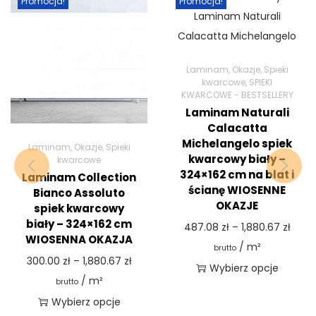
Promocja!
Promocja!
Laminam
,
Okazje
,
Spieki
kwarcowe
,
SPIEKI
KWARCOWE - BESTSELLERY
Laminam Naturali
Calacatta
Michelangelo spiek
Laminam
,
Okazje
,
Spieki
kwarcowy biały –
kwarcowe
324×162 cm na blat i
Laminam Collection
ścianę WIOSENNE
Bianco Assoluto
OKAZJE
spiek kwarcowy
biały – 324×162 cm
487.08
zł
–
1,880.67
zł
WIOSENNA OKAZJA
/ m²
brutto
300.00
zł
–
1,880.67
zł
Wybierz opcje
/ m²
brutto
Wybierz opcje