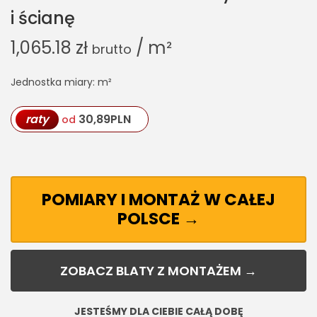
i ścianę
1,065.18
zł
/ m²
brutto
Jednostka miary: m²
raty
30,89
PLN
od
POMIARY I MONTAŻ W CAŁEJ
POLSCE →
ZOBACZ BLATY Z MONTAŻEM →
JESTEŚMY DLA CIEBIE CAŁĄ DOBĘ