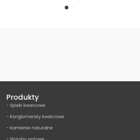
Produkty
- Spieki kwarcowe
- Konglomeraty kwarcowe
- Kamienie naturalne
- Wyroby gotowe