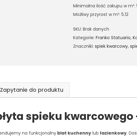
Minimalna ilość zakupu w m²: 
Możliwy przyrost w m²: 5.12
SKU:
Brak danych
Kategorie:
Franko Statuario
,
K
Znaczniki:
spiek kwarcowy
,
spi
Zapytanie do produktu
łyta spieku kwarcowego 
mendujemy na funkcjonalny
blat kuchenny
lub
łazienkowy
. Do