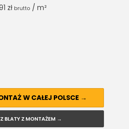
.91
zł
/ m²
brutto
MONTAŻ W CAŁEJ POLSCE →
Z BLATY Z MONTAŻEM →