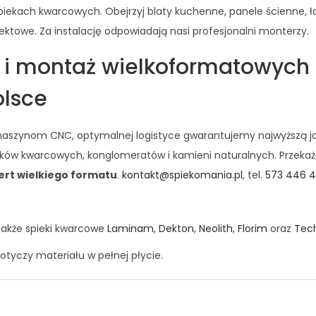
ekach kwarcowych. Obejrzyj blaty kuchenne, panele ścienne, łaz
ektowe. Za instalację odpowiadają nasi profesjonalni monterzy.
 i montaż wielkoformatowych 
olsce
szynom CNC, optymalnej logistyce gwarantujemy najwyższą jak
ów kwarcowych, konglomeratów i kamieni naturalnych. Przekaż na
ert wielkiego formatu
.
kontakt@spiekomania.pl
, tel.
573 446 
także spieki kwarcowe
Laminam
,
Dekton
,
Neolith
,
Florim
oraz
Tec
otyczy materiału w pełnej płycie.