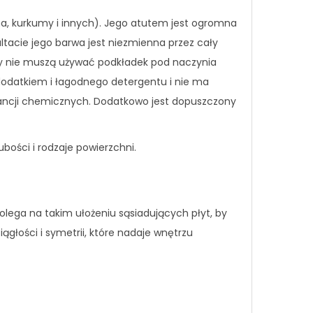
na, kurkumy i innych). Jego atutem jest ogromna
ltacie jego barwa jest niezmienna przez cały
cy nie muszą używać podkładek pod naczynia
z dodatkiem i łagodnego detergentu i nie ma
tancji chemicznych. Dodatkowo jest dopuszczony
rubości i rodzaje powierzchni.
 polega na takim ułożeniu sąsiadujących płyt, by
ągłości i symetrii, które nadaje wnętrzu