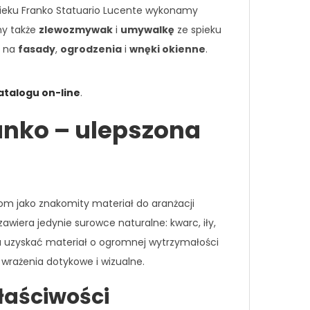
pieku Franko Statuario Lucente wykonamy
my także
zlewozmywak
i
umywalkę
ze spieku
ą na
fasady
,
ogrodzenia
i
wnęki okienne
.
atalogu on-line
.
anko – ulepszona
om jako znakomity materiał do aranżacji
wiera jedynie surowce naturalne: kwarc, iły,
ła uzyskać materiał o ogromnej wytrzymałości
 wrażenia dotykowe i wizualne.
łaściwości