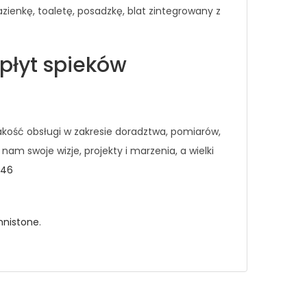
ienkę, toaletę, posadzkę, blat zintegrowany z
płyt spieków
ość obsługi w zakresie doradztwa, pomiarów,
m swoje wizje, projekty i marzenia, a wielki
446
hnistone
.