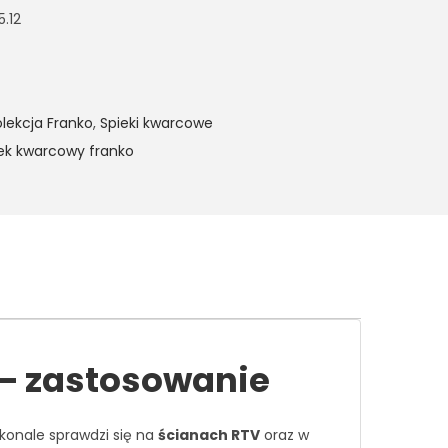
5.12
olekcja Franko
,
Spieki kwarcowe
ek kwarcowy franko
– zastosowanie
skonale sprawdzi się na
ścianach RTV
oraz w