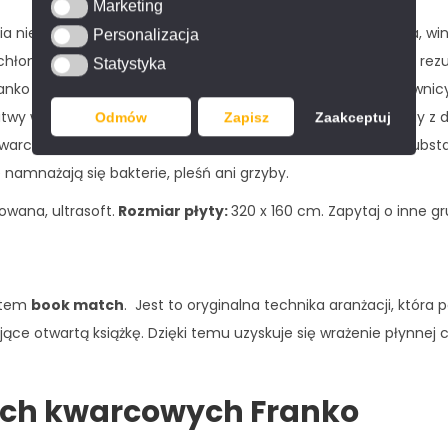
Marketing
Marketing
ia niezwykła odporność na zaplamienia (np. z soku z buraka, wi
Personalizacja
Personalizacja
hłonnym. Jest w pełni odporny na działanie promieni UV. W rezu
Statystyka
Statystyka
Franko cechuje odporność na szoki termiczne, dlatego domowni
 łatwy w codziennej pielęgnacji. Do czyszczenia używa się wody 
Odmów
Zapisz
Zaakceptuj
 kwarcowy jest ponadto odporny na działanie agresywnych subs
 namnażają się bakterie, pleśń ani grzyby.
owana, ultrasoft.
Rozmiar płyty:
320 x 160 cm
. Zapytaj o inne g
ektem
book match
. Jest to oryginalna technika aranżacji, która
ące otwartą książkę. Dzięki temu uzyskuje się wrażenie płynnej ci
ach kwarcowych Franko