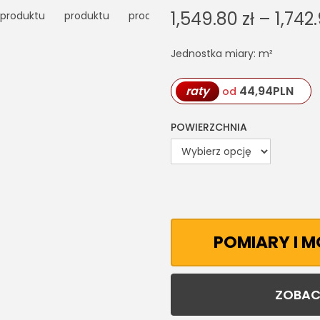
1,549.80
zł
–
1,742
Jednostka miary: m²
raty
44,94
PLN
od
POWIERZCHNIA
POMIARY I 
ZOBAC