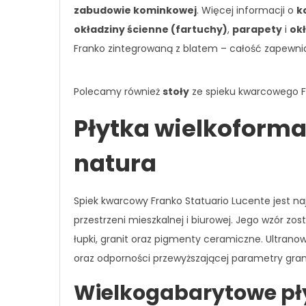
zabudowie kominkowej
. Więcej informacji o
k
okładziny ścienne (fartuchy)
,
parapety
i
ok
Franko zintegrowaną z blatem – całość zapewnia
Polecamy również
stoły
ze spieku kwarcowego Fr
Płytka wielkoform
natura
Spiek kwarcowy Franko Statuario Lucente jest n
przestrzeni mieszkalnej i biurowej. Jego wzór z
łupki, granit oraz pigmenty ceramiczne. Ultran
oraz odporności przewyższającej parametry grani
Wielkogabarytowe pł