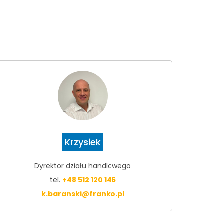
Krzysiek
Dyrektor działu handlowego
tel.
+48 512 120 146
k.baranski@franko.pl